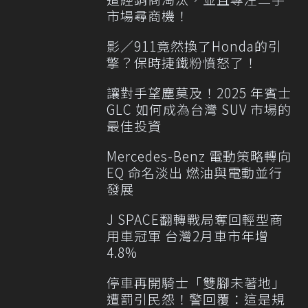
市場尋商機！
影／911竟然換了Honda的引
擎？保時捷鐵粉憤怒了！
讓對手望塵莫及！2025 年賓士
GLC 如何成為台灣 SUV 市場的
最佳投資
Mercedes-Benz 電動策略轉向
EQ 命名淡出 燃油與電動並行
發展
J SPACE翻轉戰局奪回輕型商
用車冠軍 台灣2月車市年增
4.8%
停車再開騎士「雙腳未著地」
遭罰引民怨！警回覆：這是規