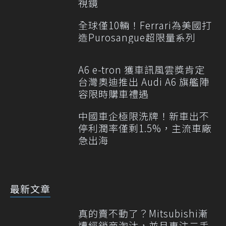
視鏡
全球僅10輛！Ferrari為美國打
造Purosangue超限量系列
A6 e-tron 獲車訊風雲獎肯定
台灣奧迪推出 Audi A6 旗艦陣
容限時購車禮遇
中國車企極限洗牌！新車出不
停利潤率僅剩1.5%，主流車廠
急出海
最新文章
真的賣不動了？Mitsubishi漸
遭經銷商淘汰，並且專注二手