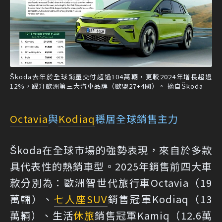
Škoda去年於全球銷量交付超過104萬輛，更較2024年增長超過
12%，躍升歐洲第三大汽車品牌（歐盟27+4國）。 摘自Škoda
Octavia
與
Kodiaq
穩居全球銷售主力
Škoda在全球市場的強勢表現，來自於多款
具代表性的熱銷車型。2025年銷售前四大車
款分別為：歐洲智世代旅行車Octavia（19
萬輛）、
七人座
SUV
銷售冠軍Kodiaq（13
萬輛）、生活
休旅
銷售冠軍Kamiq（12.6萬