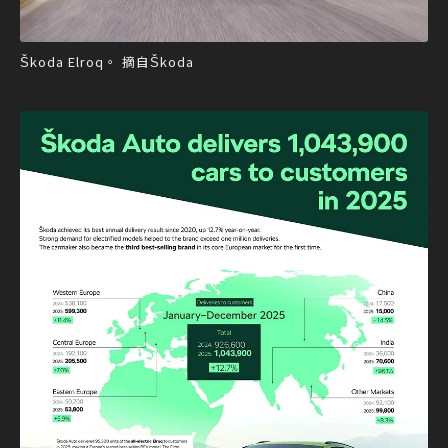
Škoda Elroq。 摘自Škoda