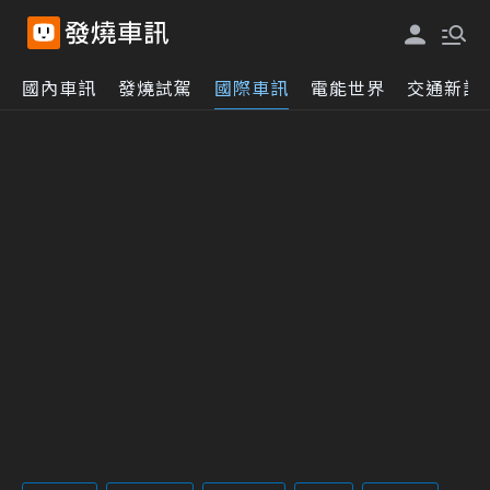
國內車訊
發燒試駕
國際車訊
電能世界
交通新訊