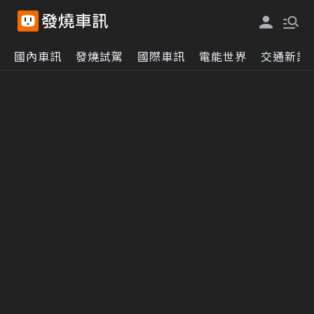
國內車訊
發燒試駕
國際車訊
電能世界
交通新訊