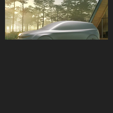
小棕熊Karoq後繼車現身了！全新Škoda
Elroq偽裝測試車首度捕獲