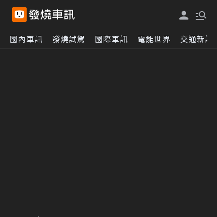
國內車訊
發燒試駕
國際車訊
電能世界
交通新訊