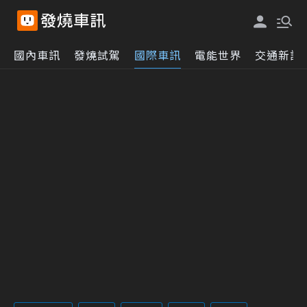
國內車訊
發燒試駕
國際車訊
電能世界
交通新訊