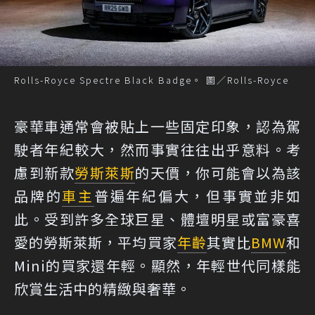
Rolls-Royce Spectre Black Badge。 圖／Rolls-Royce
豪華車通常會被貼上一些固定印象，認為駕
駛者年紀較大，然而事實往往出乎意料。考
慮到新款
勞斯萊斯
的天價，你可能會以為該
品牌的
車主
普遍年紀偏大，但事實並非如
此。受到許多全球巨星、體壇明星或富豪喜
愛的勞斯萊斯，平均買家
年齡
其實比
BMW
和
Mini的買家還年輕。顯然，年輕世代同樣能
欣賞生活中的精緻與奢華。