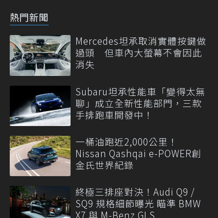
熱門新聞
Mercedes坦承取消實體按鍵做
過頭 但車內大螢幕不會因此
消失
Subaru坦承性能車「變得太無
聊」成立全新性能部門，三款
手排跑車開發中！
一桶油跑近2,000公里！
Nissan Qashqai e-POWER創
金氏世界紀錄
終極三排座對決！Audi Q9 /
SQ9 規格細節曝光 瞄準 BMW
X7 與 M-Benz GLS