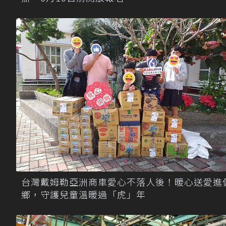
台灣戴姆勒亞洲商車愛心不落人後！暖心送愛進
鄉，守護兒童溫暖過「虎」年