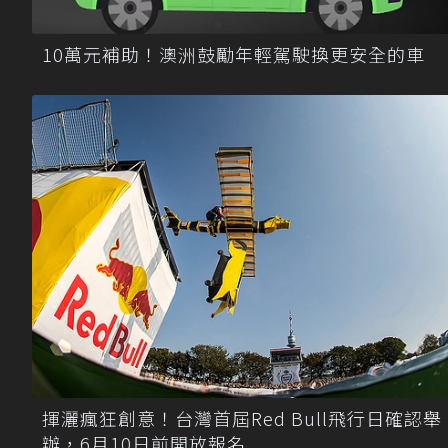
10萬元補助！澳洲鼓勵年輕駕駛換更安全的車
揮灑瘋狂創意！台灣首屆Red Bull飛行日確認舉
辦，6月10日前開放報名