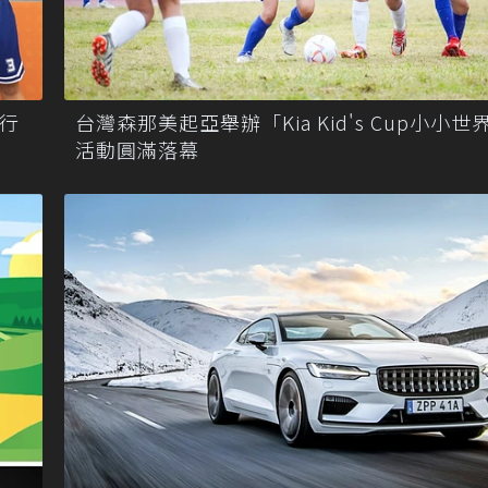
際行
台灣森那美起亞舉辦「Kia Kid's Cup小小世
活動圓滿落幕