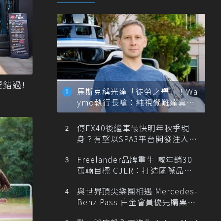
錯過!
馬斯克稱光達「徒勞之舉」！Wa
ymo執行長嗆：純視覺難達真正
自動駕駛
傳EX40後繼車最快明年秋季現
身？有望以SPA3平台開發注入80
0V動力
Freelander品牌重生 喊年銷30
萬輛目標 CJLR：打造國際品牌
半數銷量來自全球！
與世界頂尖樂團相遇 Mercedes-
Benz Pass 白金會員優先購票維
也納愛樂