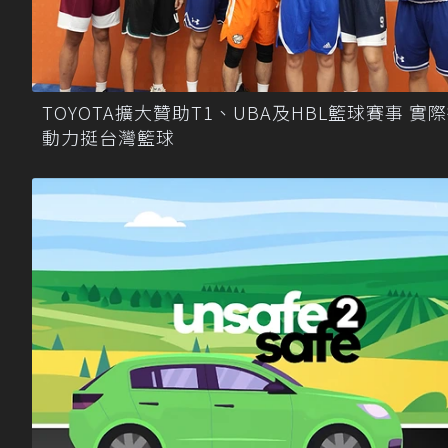
TOYOTA擴大贊助T1、UBA及HBL籃球賽事 實
動力挺台灣籃球