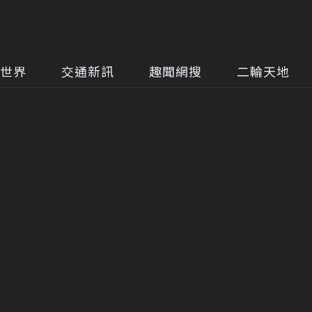
世界
交通新訊
趣聞網搜
二輪天地