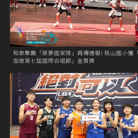
和泰集團「原夢國家隊」再傳捷報! 桃山國小獲
加坡第七屆國際合唱節」金質獎