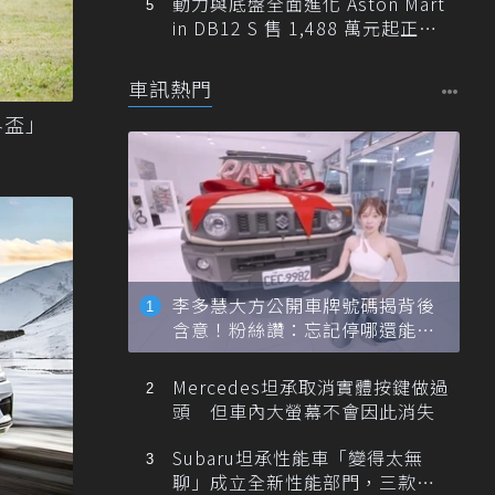
動力與底盤全面進化 Aston Mart
in DB12 S 售 1,488 萬元起正式
登台
車訊熱門
界盃」
李多慧大方公開車牌號碼揭背後
含意！粉絲讚：忘記停哪還能幫
忙找車
Mercedes坦承取消實體按鍵做過
頭 但車內大螢幕不會因此消失
Subaru坦承性能車「變得太無
聊」成立全新性能部門，三款手