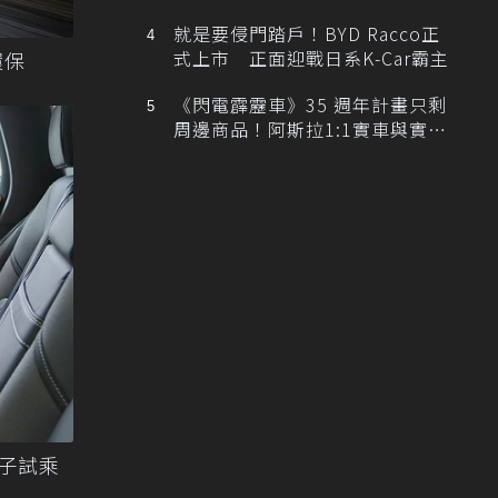
排跑車開發中！
就是要侵門踏戶！BYD Racco正
式上市 正面迎戰日系K-Car霸主
環保
《閃電霹靂車》35 週年計畫只剩
周邊商品！阿斯拉1:1實車與實體
展覽雙雙喊卡
親子試乘