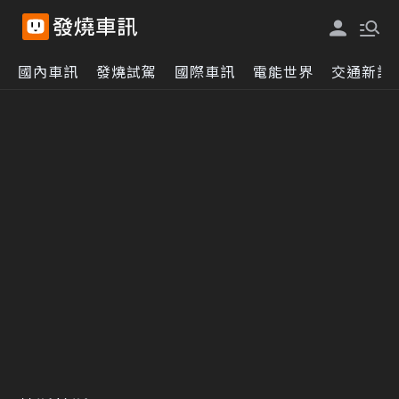
國內車訊
發燒試駕
國際車訊
電能世界
交通新訊