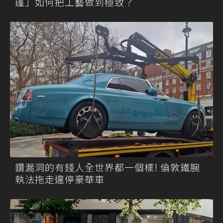
篷」如何把工藝做到極致？
鑽漏洞的有錢人全世界都一個樣! 倫敦鐵腕
執法拖走違停豪華車