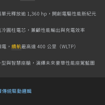
元釋放逾 1,360 hp，開創電驅性能新紀元
直冷圓柱電芯，兼顧性能輸出與充電效率
補電，
續航
最高達 400 公里（WLTP）
外型與智慧座艙，演繹未來豪華性能座駕藍圖
覆傳統驅動邏輯