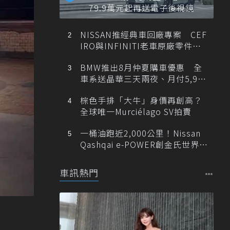
79.9萬元起再送電子後視鏡
NISSAN推經典車回廠專案 CEF
IRO與INFINITI老車原廠零件最
低1折
BMW推出8月仲夏購車優惠 全
車系送晶華三天兩夜、月付5,900
元起
棕色手排「大牛」身價再創高？
全球唯一Murciélago SV拍賣
一桶油跑近2,000公里！Nissan
Qashqai e-POWER創金氏世界紀
錄
車訊熱門