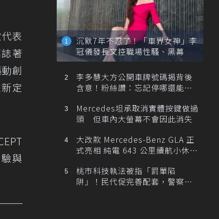
款代表
沉默7年不忍了！「車界女神」李
冠儀發長文控職場性騷、黑幕
標誌著
驅動創
李多慧大方公開車牌號碼揭背後
重新定
含意！粉絲讚：忘記停哪還能幫
忙找車
Mercedes坦承取消實體按鍵做過
頭 但車內大螢幕不會因此消失
大改款 Mercedes-Benz GLA 正
CEPT
式亮相 純電 643 公里續航小休
經驗與
旅！
桃市科技執法被指「罰單陷
阱」！民代促完善配套，警察局
提數據回應