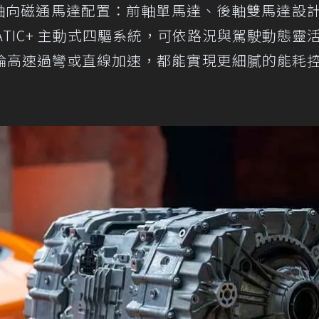
 採用三具軸向磁通馬達配置：前軸單馬達、後軸雙馬達設
e 4MATIC+ 主動式四驅系統，可依路況與駕駛動態靈
論高速過彎或直線加速，都能實現更細膩的能耗