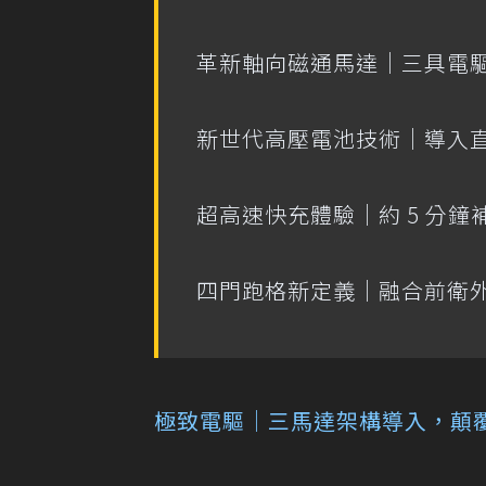
革新軸向磁通馬達｜三具電驅單
新世代高壓電池技術｜導入
超高速快充體驗｜約 5 分鐘
四門跑格新定義｜融合前衛
極致電驅｜三馬達架構導入，顛