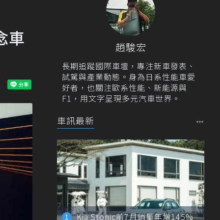
概念車
趙駿宏
長期追蹤國際車壇，專注新車發表、
試駕與產業動態。身為日系性能車愛
好者，也關注歐系性能、新能源與
F1，用文字呈現多元汽車世界。
車訊最新
Kia Stonic前7月銷量年增145%