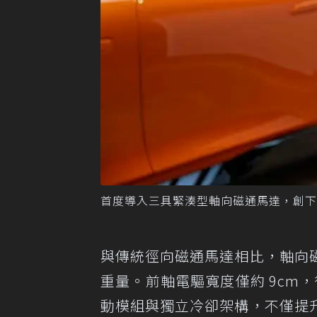
首度導入三具緊湊型軸向磁通馬達，創下超過 1
與傳統徑向磁通馬達相比，軸向
重量。前軸電驅寬度僅約 9cm，
動模組與獨立冷卻架構，不僅提