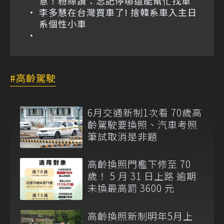
意！粉絲讚：忘記停哪還能幫忙找車
李多慧在台灣買車了! 捨韓系車入主日
系個性小車
高齡駕駛
6月交通新制1次看 70歲高
齡駕駛要換照、汽車考照
筆試取消是非題
高齡換照門檻下修至 70
歲！ 5 月 31 日上路 逾期
未換最高罰 3600 元
高齡換照新制明年5月上