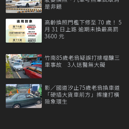
是非題
高齡換照門檻下修至 70 歲！ 5
月 31 日上路 逾期未換最高罰
3600 元
竹南85歲老翁疑誤打排檔釀三
車事故 3人送醫無大礙
影／國道汐止75歲老翁換車道
「硬插大貨車前方」擦撞打橫
險象環生