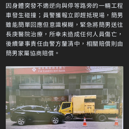
因身體突發不適逆向與停等路旁的一輛工程
車發生碰撞；員警獲報立即趕抵現場，簡男
雖能簡單回應但意識模糊，緊急將簡男送往
長庚醫院治療，所幸未造成任何人員傷亡，
後續肇事責任由警方釐清中，相關賠償則由
簡男家屬協商賠償。