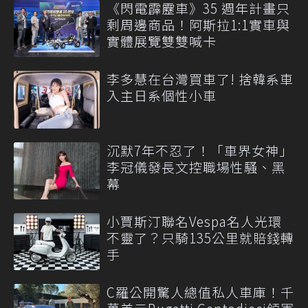
《閃電霹靂車》35 週年計畫只
剩周邊商品！阿斯拉1:1實車與
實體展覽雙雙喊卡
李多慧在台灣買車了! 捨韓系車
入主日系個性小車
沉默7年不忍了！「車界女神」
李冠儀發長文控職場性騷、黑
幕
小賈斯汀聯名Vespa名人光環
不靈了？只騎135公里就賠錢轉
手
C羅公開驚人總值私人車庫！千