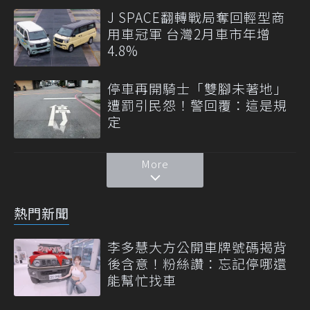
J SPACE翻轉戰局奪回輕型商
用車冠軍 台灣2月車市年增
4.8%
停車再開騎士「雙腳未著地」
遭罰引民怨！警回覆：這是規
定
More
熱門新聞
李多慧大方公開車牌號碼揭背
後含意！粉絲讚：忘記停哪還
能幫忙找車