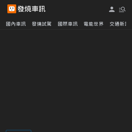
國內車訊
發燒試駕
國際車訊
電能世界
交通新訊