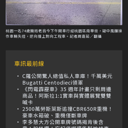
桃園一名74歲簡姓老翁今下午開車行經桃園區南華街，疑中風釀操
作車輛失控，逆向撞上對向工程車。記者周嘉茹／翻攝
車訊最前線
C羅公開驚人總值私人車庫！千萬美元
Bugatti Centodieci領軍
《閃電霹靂車》35 週年計畫只剩周邊
商品！阿斯拉1:1實車與實體展覽雙雙
喊卡
2500萬勞斯萊斯追撞CBR650R重機！
豪車水箱破、重機僅斷車牌
李多慧大方公開車牌號碼揭背後含