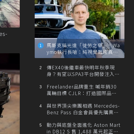
es-
馬斯克稱光達「徒勞之舉」！Wa
ymo執行長嗆：純視覺難達真正
自動駕駛
傳EX40後繼車最快明年秋季現
身？有望以SPA3平台開發注入80
0V動力
Freelander品牌重生 喊年銷30
萬輛目標 CJLR：打造國際品牌
半數銷量來自全球！
與世界頂尖樂團相遇 Mercedes-
Benz Pass 白金會員優先購票維
也納愛樂
動力與底盤全面進化 Aston Mart
in DB12 S 售 1,488 萬元起正式