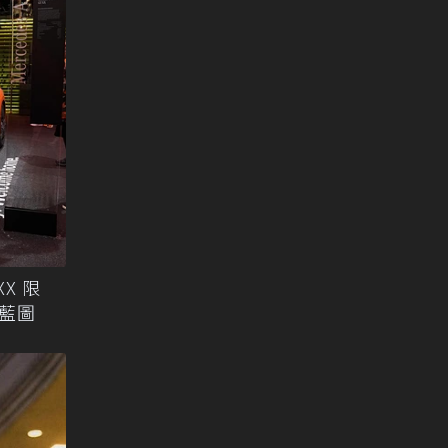
X 限
能藍圖