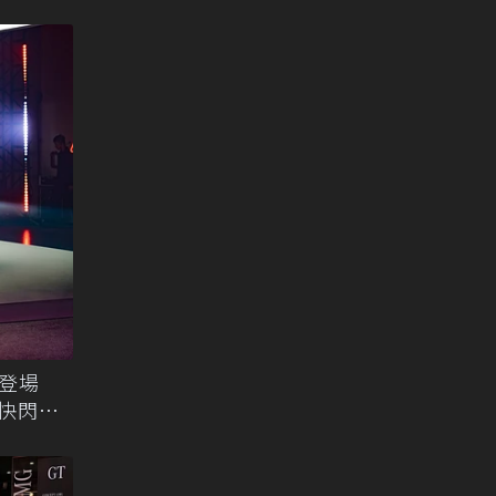
時登場
X 快閃台