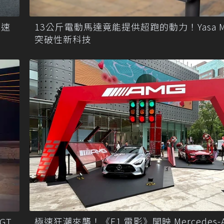
變速
13公斤電動馬達竟能提供超跑的動力！Yasa Mo
突破性新科技
極速狂潮來襲！《F1 電影》開映 Mercedes-
GT