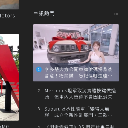
登台
車訊熱門
tors
李多慧大方公開車牌號碼揭背後
含意！粉絲讚：忘記停哪還能幫
忙找車
Mercedes坦承取消實體按鍵做過
頭 但車內大螢幕不會因此消失
Subaru坦承性能車「變得太無
聊」成立全新性能部門，三款手
排跑車開發中！
AMG
《閃電霹靂車》35 週年計畫只剩