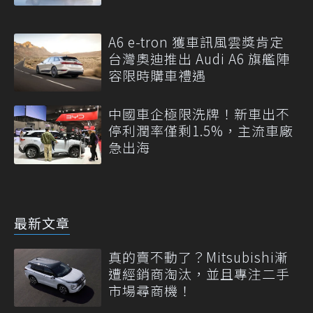
A6 e-tron 獲車訊風雲獎肯定
台灣奧迪推出 Audi A6 旗艦陣
容限時購車禮遇
中國車企極限洗牌！新車出不
停利潤率僅剩1.5%，主流車廠
急出海
最新文章
真的賣不動了？Mitsubishi漸
遭經銷商淘汰，並且專注二手
市場尋商機！