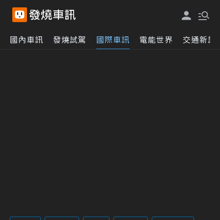
國內車訊
發燒試駕
國際車訊
電能世界
交通新訊