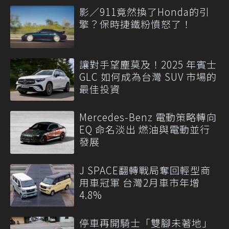
影／911竟然換了Honda的引
擎？保時捷鐵粉憤怒了！
讓對手望塵莫及！2025 年賓士
GLC 如何成為台灣 SUV 市場的
最佳投資
Mercedes-Benz 電動策略轉向
EQ 命名淡出 燃油與電動並行
發展
J SPACE翻轉戰局奪回輕型商
用車冠軍 台灣2月車市年增
4.8%
停車再開騎士「雙腳未著地」