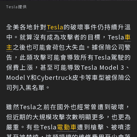
Tesla提供
全美各地針對
Tesla
的破壞事件仍持續升溫
中。就算沒有成為攻擊者的目標，Tesla
車
主
之後也可能會荷包大失血。據保險公司警
告，此類攻擊可能會導致所有Tesla駕駛的
保費上漲，甚至可能導致Tesla Model 3、
Model Y和Cyber​​truck皮卡等車型被保險公
司列入黑名單。
雖然Tesla之前在國外也經常曾遭到破壞，
但近期的大規模攻擊次數明顯更多，也更為
嚴重。有些Tesla
電動車
遭到槍擊、被噴漆
甚至被焚燒，這類損壞的維修費用至少會落