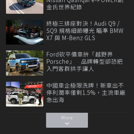
金氏世界紀錄
終極三排座對決！Audi Q9 /
SQ9 規格細節曝光 瞄準 BMW
X7 與 M-Benz GLS
Ford砍平價車拚「越野界
Porsche」 品牌轉型卻恐把
入門客群拱手讓人
中國車企極限洗牌！新車出不
停利潤率僅剩1.5%，主流車廠
急出海
More