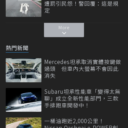
遭罰引民怨！警回覆：這是規
定
More
熱門新聞
Mercedes坦承取消實體按鍵做
過頭 但車內大螢幕不會因此
消失
Subaru坦承性能車「變得太無
聊」成立全新性能部門，三款
手排跑車開發中！
一桶油跑近2,000公里！
Nissan Qashqai e-POWER創