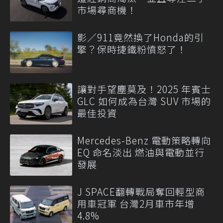
市場尋商機！
影／911竟然換了Honda的引
擎？保時捷鐵粉憤怒了！
讓對手望塵莫及！2025 年賓士
GLC 如何成為台灣 SUV 市場的
最佳投資
Mercedes-Benz 電動策略轉向
EQ 命名淡出 燃油與電動並行
發展
J SPACE翻轉戰局奪回輕型商
用車冠軍 台灣2月車市年增
4.8%