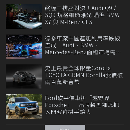
終極三排座對決！Audi Q9 /
SQ9 規格細節曝光 瞄準 BMW
X7 與 M-Benz GLS
德系車廠中國產能利用率跌破
五成 Audi、BMW、
Mercedes-Benz面臨市場需求
轉變
史上最貴全球限量Corolla
TOYOTA GRMN Corolla要價破
兩百萬新台幣
Ford砍平價車拚「越野界
Porsche」 品牌轉型卻恐把
入門客群拱手讓人
More