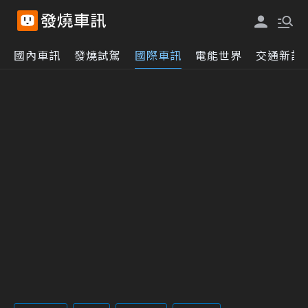
國內車訊
發燒試駕
國際車訊
電能世界
交通新訊