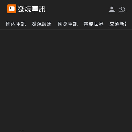
國內車訊
發燒試駕
國際車訊
電能世界
交通新訊