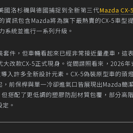
美國洛杉磯與德國捕捉到全新第三代
Mazda
CX-
資訊包含Mazda將為旗下最熱賣的CX-5車型
力系統並進行一系列升級。
偽裝套件，但車輛看起來已經非常接近量產車，這
改款CX-5正式現身。從間諜照看來，2026年式
導入許多全新設計元素。CX-5偽裝原型車的頭
，前保桿與單一冷卻進氣口皆展現出Mazda簡
似，但搭配了更低調的塑膠防刮材質包覆，部分高
設定。