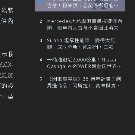
含意！粉絲讚：忘記停哪還能幫
5
偽裝
忙找車
提供內
Mercedes坦承取消實體按鍵做過
頭 但車內大螢幕不會因此消失
Subaru坦承性能車「變得太無
聊」成立全新性能部門，三款手
表示我
排跑車開發中！
一桶油跑近2,000公里！Nissan
CX-
Qashqai e-POWER創金氏世界紀
錄
燈更加
《閃電霹靂車》35 週年計畫只剩
潔的設
周邊商品！阿斯拉1:1實車與實體
展覽雙雙喊卡
階車型