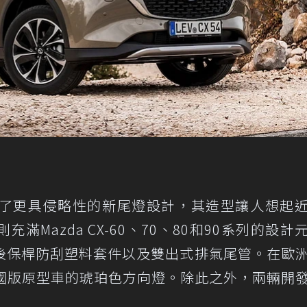
搭載了更具侵略性的新尾燈設計，其造型讓人想起
充滿Mazda CX-60、70、80和90系列的設計
後保桿防刮塑料套件以及雙出式排氣尾管。在歐
美國版原型車的琥珀色方向燈。除此之外，兩輛開