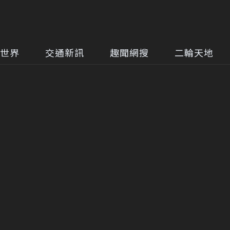
世界
交通新訊
趣聞網搜
二輪天地