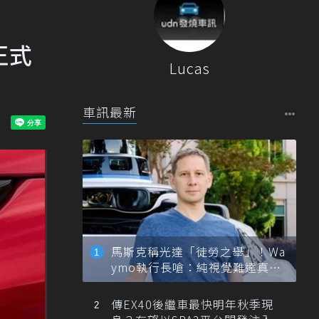
正式
Lucas
車訊最新
馬斯克稱光達「徒勞之舉」！Wa
ymo執行長嗆：純視覺難達真正
自動駕駛
傳EX40後繼車最快明年秋季現