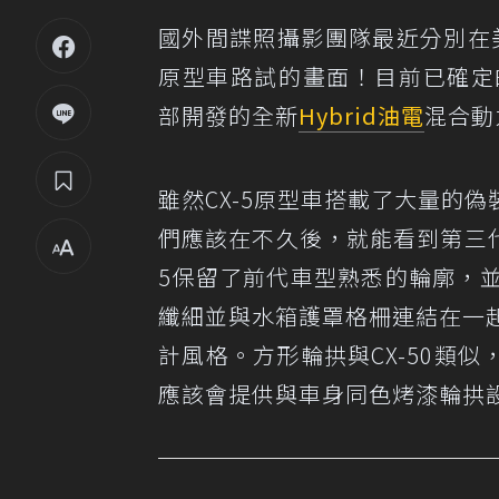
國外間諜照攝影團隊最近分別在
原型車路試的畫面！目前已確定的
部開發的全新
Hybrid
油電
混合動
雖然CX-5原型車搭載了大量的
們應該在不久後，就能看到第三代大
5保留了前代車型熟悉的輪廓，並
纖細並與水箱護罩格柵連結在一起
計風格。方形輪拱與CX-50類
應該會提供與車身同色烤漆輪拱