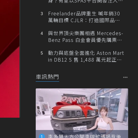
身？有望以SPA3平台開發注入80
0V動力
Freelander品牌重生 喊年銷30
萬輛目標 CJLR：打造國際品牌
半數銷量來自全球！
與世界頂尖樂團相遇 Mercedes-
Benz Pass 白金會員優先購票維
也納愛樂
動力與底盤全面進化 Aston Mart
in DB12 S 售 1,488 萬元起正式
登台
車訊熱門
李多慧大方公開車牌號碼揭背後