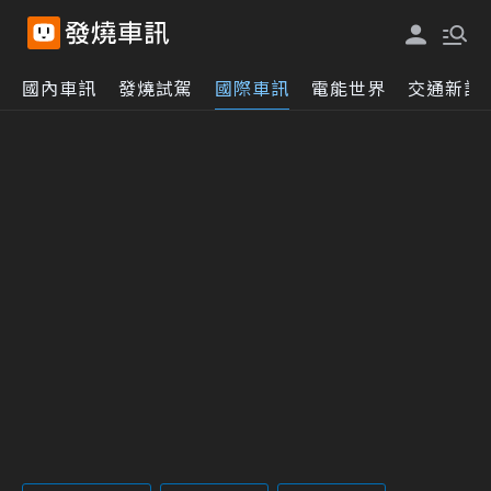
國內車訊
發燒試駕
國際車訊
電能世界
交通新訊