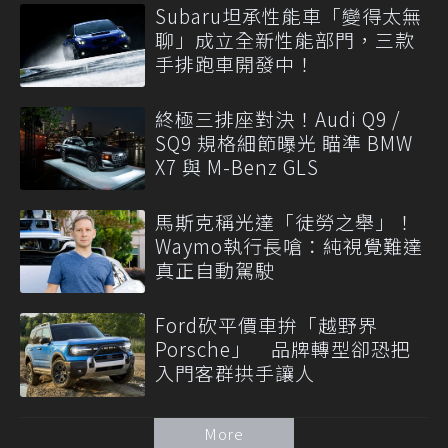
Subaru坦承性能車「變得太無
聊」成立全新性能部門，三款
手排跑車開發中！
終極三排座對決！Audi Q9 /
SQ9 規格細節曝光 瞄準 BMW
X7 與 M-Benz GLS
馬斯克稱光達「徒勞之舉」！
Waymo執行長嗆：純視覺難達
真正自動駕駛
Ford砍平價車拚「越野界
Porsche」 品牌轉型卻恐把
入門客群拱手讓人
More