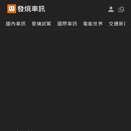
國內車訊
發燒試駕
國際車訊
電能世界
交通新訊