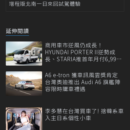
增程版北南一日來回試駕體驗
延伸閱讀
商用車市逆風仍成長！
HYUNDAI PORTER II逆勢成
長、STARIA推首年月付6,999
元
A6 e-tron 獲車訊風雲獎肯定
台灣奧迪推出 Audi A6 旗艦陣
容限時購車禮遇
李多慧在台灣買車了! 捨韓系車
入主日系個性小車