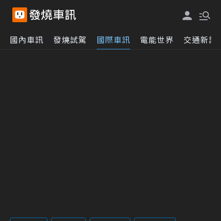
國內車訊
發燒試駕
國際車訊
電能世界
交通新訊