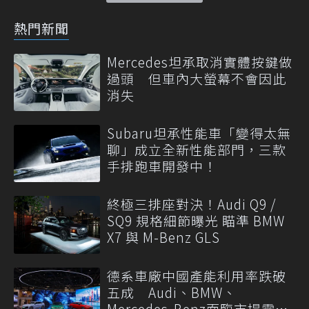
熱門新聞
Mercedes坦承取消實體按鍵做
過頭 但車內大螢幕不會因此
消失
Subaru坦承性能車「變得太無
聊」成立全新性能部門，三款
手排跑車開發中！
終極三排座對決！Audi Q9 /
SQ9 規格細節曝光 瞄準 BMW
X7 與 M-Benz GLS
德系車廠中國產能利用率跌破
五成 Audi、BMW、
Mercedes-Benz面臨市場需求