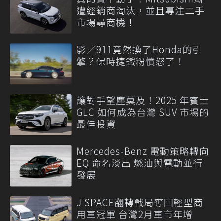
遭經銷商淘汰，並且專注二手
市場尋商機！
影／911竟然換了Honda的引
擎？保時捷鐵粉憤怒了！
讓對手望塵莫及！2025 年賓士
GLC 如何成為台灣 SUV 市場的
最佳投資
Mercedes-Benz 電動策略轉向
EQ 命名淡出 燃油與電動並行
發展
J SPACE翻轉戰局奪回輕型商
用車冠軍 台灣2月車市年增