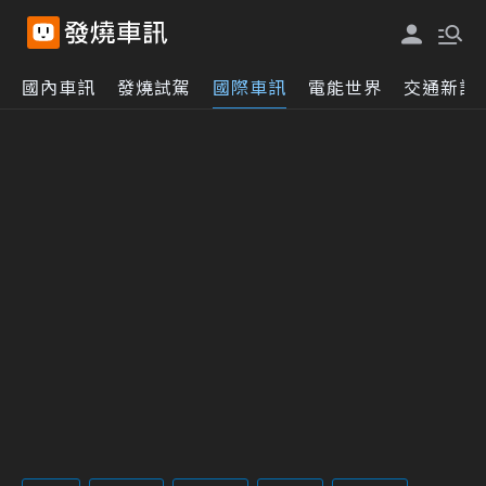
國內車訊
發燒試駕
國際車訊
電能世界
交通新訊