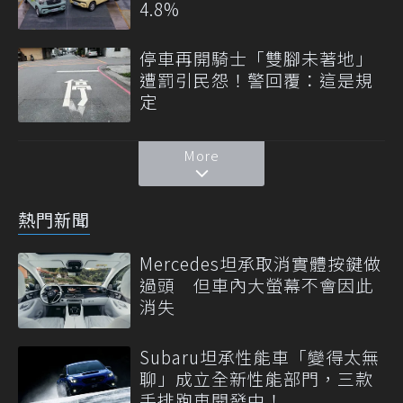
4.8%
停車再開騎士「雙腳未著地」
遭罰引民怨！警回覆：這是規
定
More
熱門新聞
Mercedes坦承取消實體按鍵做
過頭 但車內大螢幕不會因此
消失
Subaru坦承性能車「變得太無
聊」成立全新性能部門，三款
手排跑車開發中！