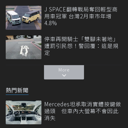
J SPACE翻轉戰局奪回輕型商
用車冠軍 台灣2月車市年增
4.8%
停車再開騎士「雙腳未著地」
遭罰引民怨！警回覆：這是規
定
More
熱門新聞
Mercedes坦承取消實體按鍵做
過頭 但車內大螢幕不會因此
消失