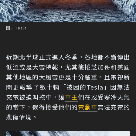
圖／Tesla
近期北半球正式進入冬季，各地都不斷傳出
低溫或是大雪特報，尤其襲捲芝加哥和美國
其他地區的大風雪更是十分嚴重。且電視新
聞更報導了數十輛「被困的Tesla」因無法
充電被迫叫拖車，讓
車主
們在忍受寒冷天氣
的當下，還得接受他們的
電動車
無法充電的
悲傷情境。