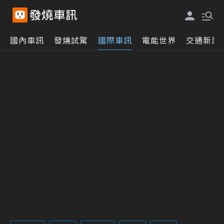
國內車訊
發燒試駕
國際車訊
電能世界
交通新訊