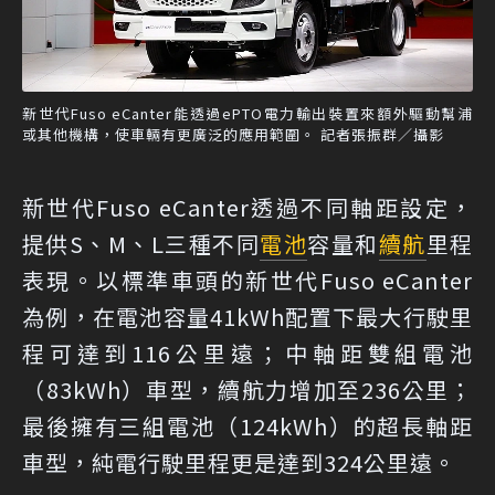
新世代Fuso eCanter能透過ePTO電力輸出裝置來額外驅動幫浦
或其他機構，使車輛有更廣泛的應用範圍。 記者張振群／攝影
新世代Fuso eCanter透過不同軸距設定，
提供S、M、L三種不同
電池
容量和
續航
里程
表現。以標準車頭的新世代Fuso eCanter
為例，在電池容量41kWh配置下最大行駛里
程可達到116公里遠；中軸距雙組電池
（83kWh）車型，續航力增加至236公里；
最後擁有三組電池（124kWh）的超長軸距
車型，純電行駛里程更是達到324公里遠。