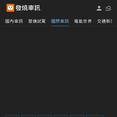
國內車訊
發燒試駕
國際車訊
電能世界
交通新訊