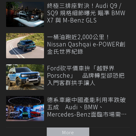
終極三排座對決！Audi Q9 /
SQ9 規格細節曝光 瞄準 BMW
X7 與 M-Benz GLS
一桶油跑近2,000公里！
Nissan Qashqai e-POWER創
金氏世界紀錄
Ford砍平價車拚「越野界
Porsche」 品牌轉型卻恐把
入門客群拱手讓人
德系車廠中國產能利用率跌破
五成 Audi、BMW、
Mercedes-Benz面臨市場需求
轉變
More