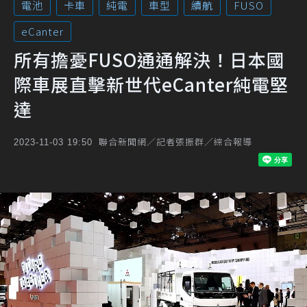
電池
卡車
純電
車型
續航
FUSO
eCanter
所有擔憂FUSO通通解決！日本國
際車展直擊新世代eCanter純電堅
達
聯合新聞網／記者張振群／綜合報導
2023-11-03 19:50