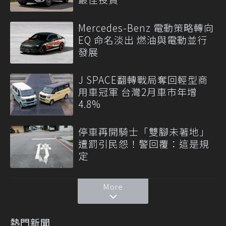
Mercedes-Benz 電動策略轉向
EQ 命名淡出 燃油與電動並行
發展
J SPACE翻轉戰局奪回輕型商
用車冠軍 台灣2月車市年增
4.8%
停車再開騎士「雙腳未著地」
遭罰引民怨！警回覆：這是規
定
More
熱門新聞