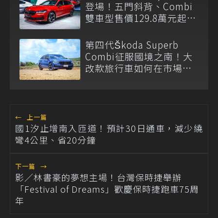
登場！五門斜背、Combi
雙車型售價129.8萬元起上
市
第四代Škoda Superb
Combi征服國境之南！大
改款旅行車如何在市場中
脫穎而出？
←
上一篇
國1汐止增南入匝道！預計30日通車，減少繞
彎4公里、省20分鐘
下一篇
→
影／林書豪的夢想主場！台灣保時捷舉辦
「Festival of Dreams」歡慶保時捷跑車75周
年