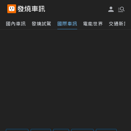
國內車訊
發燒試駕
國際車訊
電能世界
交通新訊