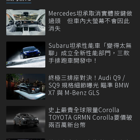
Mercedes坦承取消實體按鍵做
過頭 但車內大螢幕不會因此
消失
Subaru坦承性能車「變得太無
聊」成立全新性能部門，三款
手排跑車開發中！
終極三排座對決！Audi Q9 /
SQ9 規格細節曝光 瞄準 BMW
X7 與 M-Benz GLS
史上最貴全球限量Corolla
TOYOTA GRMN Corolla要價破
兩百萬新台幣