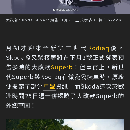
大改款Škoda Superb預告11月2日正式發表。 摘自Škoda
月初才迎來全新第二世代
Kodiaq
後，
Škoda發又緊接著將在下月2號正式發表預
告多時的大改款
Superb
！但事實上，新世
代Superb與Kodiaq在做為偽裝車時，原廠
便揭露了部分
車型
資訊，而Škoda這次於歐
洲時間25日還一併揭曉了大改款Superb的
外觀草圖！