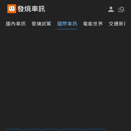
國內車訊
發燒試駕
國際車訊
電能世界
交通新訊