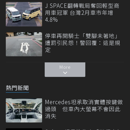
J SPACE翻轉戰局奪回輕型商
用車冠軍 台灣2月車市年增
4.8%
停車再開騎士「雙腳未著地」
遭罰引民怨！警回覆：這是規
定
More
熱門新聞
Mercedes坦承取消實體按鍵做
過頭 但車內大螢幕不會因此
消失