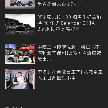
半數銷量來自全球！
858 萬元起！30 項黑化細節加
持 26 年式 Defender OCTA
Black 限量 5 席登台
中國車企極限洗牌！新車出不
停利潤率僅剩1.5%，主流車廠
急出海
李多慧在台灣買車了! 捨韓系車
入主日系個性小車