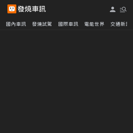
國內車訊
發燒試駕
國際車訊
電能世界
交通新訊