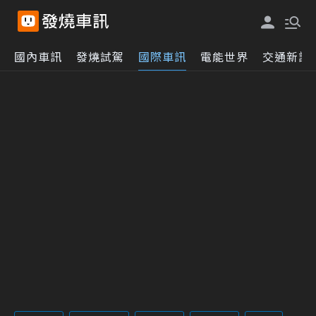
國內車訊
發燒試駕
國際車訊
電能世界
交通新訊