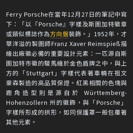
Ferry Porsche在當年12月27日的筆記中寫
下：「以『Porsche』字樣及斯圖加特徽章
或類似標誌作為
方向盤
裝飾。」1952年，才
華洋溢的製圖師Franz Xaver Reimspieß描
繪出廠徽必備的重要設計元素：一匹源自斯
圖加特市徽的駿馬繪於金色盾牌之中，與上
方的「Stuttgart」字樣代表著車輛在祖文
豪森製造的高品質保證。紅黑相間的色塊與
鹿角造型則是源自於 Württemberg-
Hohenzollern 州的徽飾，與「Porsche」
字樣所形成的拱形，如同保護罩一般包覆著
其他元素。