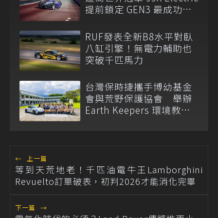
提前鎖定 GEN3 最成功賽
車
RUF發表全新B8水平對臥
八缸引擎！無電力輔助也
突破千匹馬力
台灣保時捷攜手博幼基金
會與荒野保護協會 舉辦
Earth Keepers 環境教育
夏令營
←
上一篇
等到天荒地老！千匹油電牛王Lamborghini
Revuelto訂單破表，初判2026才能消化完畢
下一篇
→