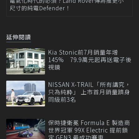
電氣化時代的必須？Land Rover傳將推更小
尺寸的純電Defender！
延伸閱讀
Kia Stonic前7月銷量年增
145% 79.9萬元起再送電子後
視鏡
NISSAN X-TRAIL「所有講究，
只為純粋」 上市首月銷量躋身
同級前3名
保時捷衛冕 Formula E 製造商
世界冠軍 99X Electric 提前鎖
定 GEN3 最成功賽車