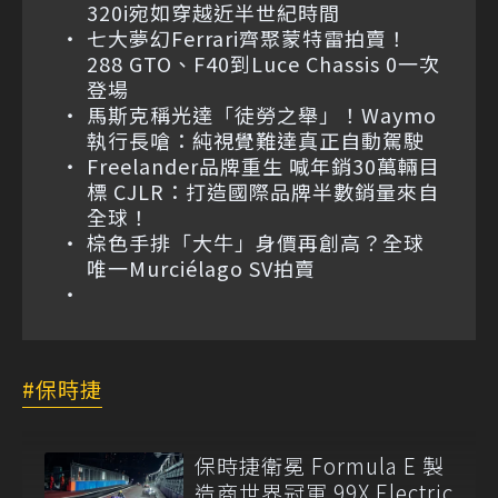
320i宛如穿越近半世紀時間
七大夢幻Ferrari齊聚蒙特雷拍賣！
288 GTO、F40到Luce Chassis 0一次
登場
馬斯克稱光達「徒勞之舉」！Waymo
執行長嗆：純視覺難達真正自動駕駛
Freelander品牌重生 喊年銷30萬輛目
標 CJLR：打造國際品牌半數銷量來自
全球！
棕色手排「大牛」身價再創高？全球
唯一Murciélago SV拍賣
保時捷
保時捷衛冕 Formula E 製
造商世界冠軍 99X Electric