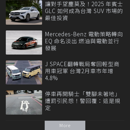
讓對手望塵莫及！2025 年賓士
GLC 如何成為台灣 SUV 市場的
最佳投資
Mercedes-Benz 電動策略轉向
EQ 命名淡出 燃油與電動並行
發展
J SPACE翻轉戰局奪回輕型商
用車冠軍 台灣2月車市年增
4.8%
停車再開騎士「雙腳未著地」
遭罰引民怨！警回覆：這是規
定
More