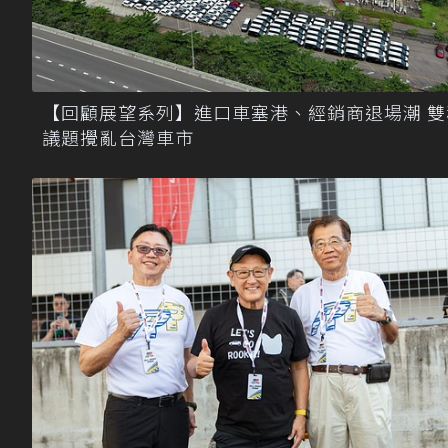
【回顧展望系列】進口車塞港、經銷商退場潮 雙
議題攪亂台灣車市