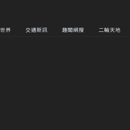
世界
交通新訊
趣聞網搜
二輪天地