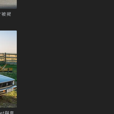
後才被揭
let與車