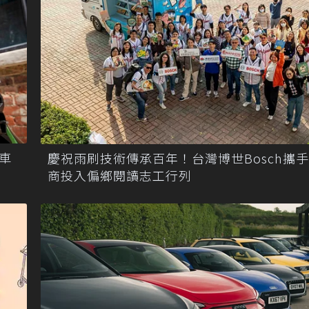
車
慶祝雨刷技術傳承百年！台灣博世Bosch攜
商投入偏鄉閱讀志工行列