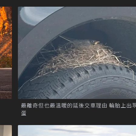
最離奇但也最溫暖的延後交車理由 輪胎上出
蛋