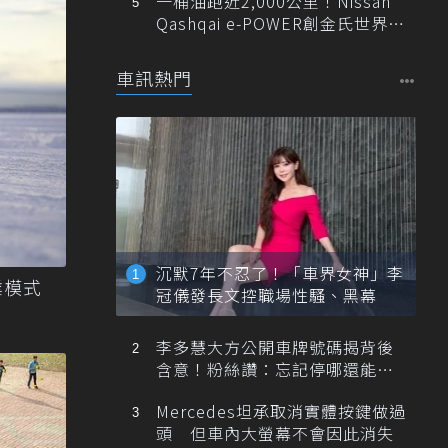
一桶油跑近2,000公里！Nissan
Qashqai e-POWER創金氏世界紀
錄
車訊熱門
沉默7年不忍了！「車界女神」李
業模式
冠儀發長文控職場性騷、黑幕
李多慧大方公開車牌號碼揭背後
含意！粉絲讚：忘記停哪還能幫
忙找車
Mercedes坦承取消實體按鍵做過
頭 但車內大螢幕不會因此消失