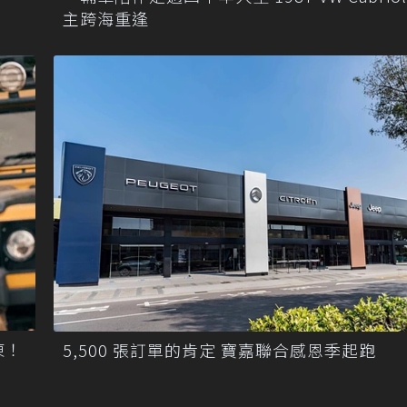
主跨海重逢
東！
5,500 張訂單的肯定 寶嘉聯合感恩季起跑