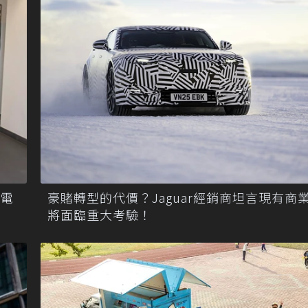
買電
豪賭轉型的代價？Jaguar經銷商坦言現有商
將面臨重大考驗！