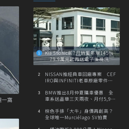
Kia Stonic前7月銷量年增145%
79.9萬元起再送電子後視鏡
NISSAN推經典車回廠專案 CEF
IRO與INFINITI老車原廠零件最
低1折
BMW推出8月仲夏購車優惠 全
車系送晶華三天兩夜、月付5,900
現一窩
元起
棕色手排「大牛」身價再創高？
全球唯一Murciélago SV拍賣