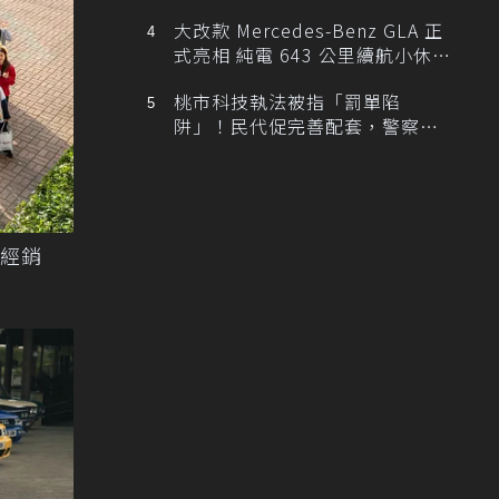
大改款 Mercedes-Benz GLA 正
式亮相 純電 643 公里續航小休
旅！
桃市科技執法被指「罰單陷
阱」！民代促完善配套，警察局
提數據回應
手經銷