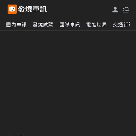
國內車訊
發燒試駕
國際車訊
電能世界
交通新訊