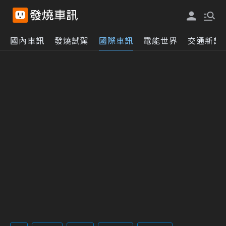
國內車訊
發燒試駕
國際車訊
電能世界
交通新訊