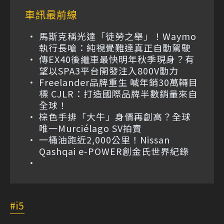
車訊最前線
馬斯克稱光達「徒勞之舉」！Waymo
執行長嗆：純視覺難達真正自動駕駛
傳EX40後繼車最快明年秋季現身？有
望以SPA3平台開發注入800V動力
Freelander品牌重生 喊年銷30萬輛目
標 CJLR：打造國際品牌半數銷量來自
全球！
棕色手排「大牛」身價再創高？全球
唯一Murciélago SV拍賣
一桶油跑近2,000公里！Nissan
Qashqai e-POWER創金氏世界紀錄
i5