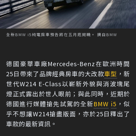
全新BMW i5純電房車預告將在五月底揭曉。 摘自BMW
德國豪華車廠Mercedes-Benz在歐洲時間
25日帶來了品牌經典房車的大改款
車型
，新
世代W214 E-Class以嶄新外貌與消波塊尾
燈正式露出於世人眼前；與此同時，近期於
德國進行媒體搶先試駕的全新
BMW
i5
，似
乎不想讓W214搶盡版面，亦於25日釋出了
車款的最新資訊。