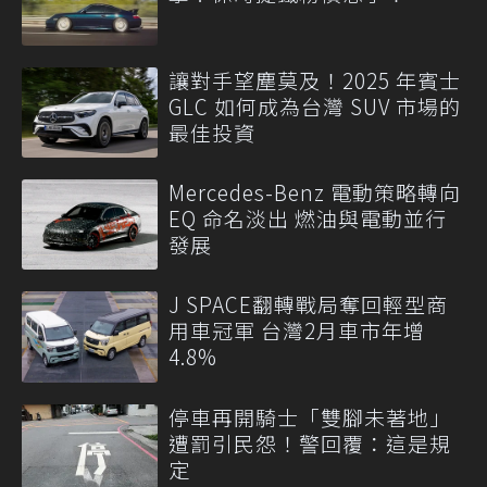
讓對手望塵莫及！2025 年賓士
GLC 如何成為台灣 SUV 市場的
最佳投資
Mercedes-Benz 電動策略轉向
EQ 命名淡出 燃油與電動並行
發展
J SPACE翻轉戰局奪回輕型商
用車冠軍 台灣2月車市年增
4.8%
停車再開騎士「雙腳未著地」
遭罰引民怨！警回覆：這是規
定