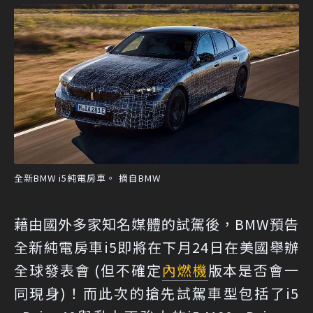
全新BMW i5純電房車。 摘自BMW
藉由國外多家知名媒體的試駕後，BMW預告
全新純電房車i5即將在下月24日在美國舉辦
全球發表會 (但不確定
內燃機
版本是否會一
同現身)！而此次的搶先試駕車型包括了i5