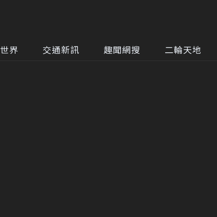
世界
交通新訊
趣聞網搜
二輪天地