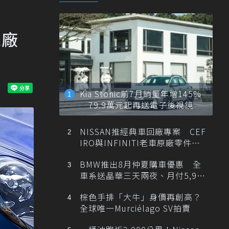
工廠
Kia Stonic前7月銷量年增145%
79.9萬元起再送電子後視鏡
NISSAN推經典車回廠專案 CEF
IRO與INFINITI老車原廠零件最
低1折
BMW推出8月仲夏購車優惠 全
車系送晶華三天兩夜、月付5,900
元起
棕色手排「大牛」身價再創高？
全球唯一Murciélago SV拍賣