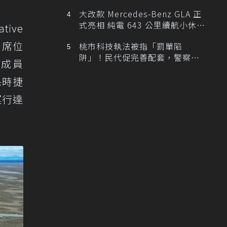
大改款 Mercedes-Benz GLA 正
式亮相 純電 643 公里續航小休
ive
旅！
出席位
桃市科技執法被指「罰單陷
阱」！民代促完善配套，警察局
會成員
提數據回應
為保時捷
運行達