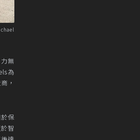
hael
潛力無
ls為
造商，
用於保
捷於智
年後達