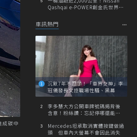
一桶油跑近2,000公里！Nissan
Qashqai e-POWER創金氏世界紀
錄
車訊熱門
沉默7年不忍了！「車界女神」李
冠儀發長文控職場性騷、黑幕
李多慧大方公開車牌號碼揭背後
含意！粉絲讚：忘記停哪還能幫
忙找車
達成碳中
Mercedes坦承取消實體按鍵做過
頭 但車內大螢幕不會因此消失