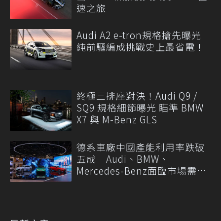
速之旅
Audi A2 e-tron規格搶先曝光
純前驅編成挑戰史上最省電！
終極三排座對決！Audi Q9 /
SQ9 規格細節曝光 瞄準 BMW
X7 與 M-Benz GLS
德系車廠中國產能利用率跌破
五成 Audi、BMW、
Mercedes-Benz面臨市場需求
轉變