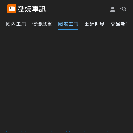
國內車訊
發燒試駕
國際車訊
電能世界
交通新訊