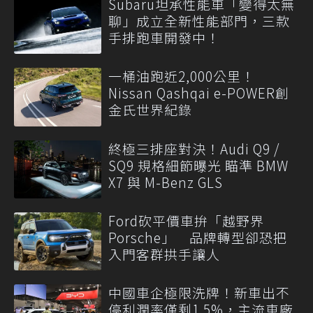
Subaru坦承性能車「變得太無
聊」成立全新性能部門，三款
手排跑車開發中！
一桶油跑近2,000公里！
Nissan Qashqai e-POWER創
金氏世界紀錄
終極三排座對決！Audi Q9 /
SQ9 規格細節曝光 瞄準 BMW
X7 與 M-Benz GLS
Ford砍平價車拚「越野界
Porsche」 品牌轉型卻恐把
入門客群拱手讓人
中國車企極限洗牌！新車出不
停利潤率僅剩1.5%，主流車廠