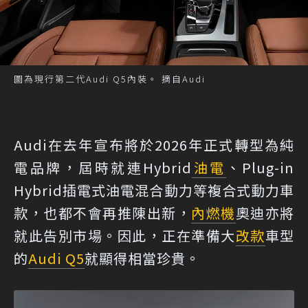
圖為現行第二代Audi Q5內裝。 摘自Audi
Audi在去年宣布將於2026年正式轉型為純
電品牌，屆時就連Hybrid
油電
、Plug-in
Hybrid插電式油電混合動力等複合式動力車
款，也都不會再推陳出新，
內燃機
奧迪亦將
就此告別市場。因此，正在準備大
改款
車型
的
Audi Q5
就顯得相當珍貴。