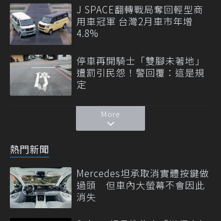
J SPACE翻轉戰局奪回輕型商
用車冠軍 台灣2月車市年增
4.8%
停車再開騎士「雙腳未著地」
遭罰引民怨！警回覆：這是規
定
More
熱門新聞
Mercedes坦承取消實體按鍵做
過頭 但車內大螢幕不會因此
消失