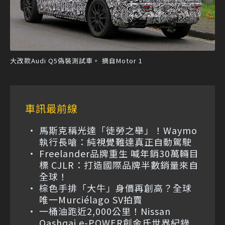
大改款Audi Q5偽裝測試車。 摘自Motor 1
車訊最前線
馬斯克稱光達「徒勞之舉」！Waymo
執行長嗆：純視覺難達真正自動駕駛
Freelander品牌重生 喊年銷30萬輛目
標 CJLR：打造國際品牌半數銷量來自
全球！
棕色手排「大牛」身價再創高？全球
唯一Murciélago SV拍賣
一桶油跑近2,000公里！Nissan
Qashqai e-POWER創金氏世界紀錄