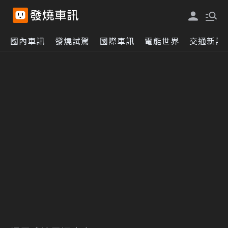
國內車訊
發燒試駕
國際車訊
電能世界
交通新訊