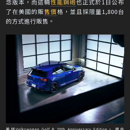
念版本，而這輛
性能
鋼砲
也正式於1日公布
了在美國的販
售價
格，並且採限量1,800台
的方式進行販售。
美規Volkswagen Golf R 20th Anniversary Edition。 摘自