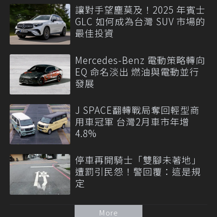
讓對手望塵莫及！2025 年賓士
GLC 如何成為台灣 SUV 市場的
最佳投資
Mercedes-Benz 電動策略轉向
EQ 命名淡出 燃油與電動並行
發展
J SPACE翻轉戰局奪回輕型商
用車冠軍 台灣2月車市年增
4.8%
停車再開騎士「雙腳未著地」
遭罰引民怨！警回覆：這是規
定
More