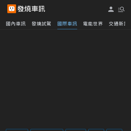
國內車訊
發燒試駕
國際車訊
電能世界
交通新訊