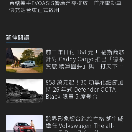
台糖攜手EVOASIS響應淨零排放 首座電動車
快充站台東正式啟用
延伸閱讀
前三年日付 168 元！ 福斯商旅
針對 Caddy Cargo 推出「德系
質感 精算圓夢」與「打天下」
專案
858 萬元起！30 項黑化細節加
持 26 年式 Defender OCTA
Black 限量 5 席登台
跨界形象契合跑旅性格 胡宇威
擔任 Volkswagen The all-