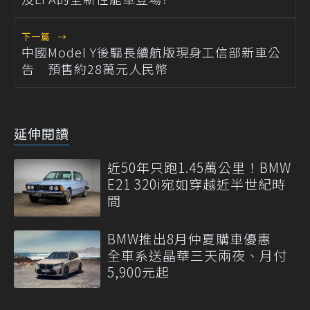
下一篇
→
中國Model Y後驅長續航版現身工信部新車公
告 預售約28萬元人民幣
延伸閱讀
近50年只跑1.45萬公里！BMW
E21 320i宛如穿越近半世紀時
間
BMW推出8月仲夏購車優惠
全車系送晶華三天兩夜、月付
5,900元起