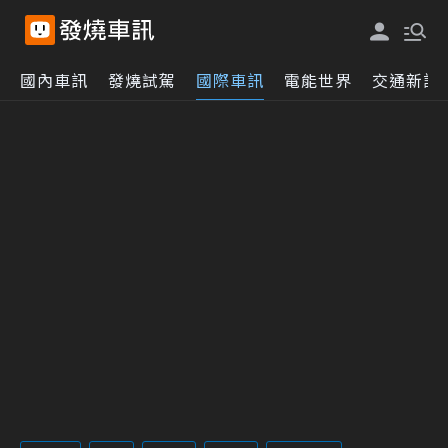
國內車訊
發燒試駕
國際車訊
電能世界
交通新訊