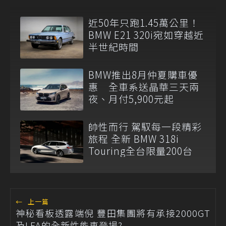
近50年只跑1.45萬公里！
BMW E21 320i宛如穿越近
半世紀時間
BMW推出8月仲夏購車優
惠 全車系送晶華三天兩
夜、月付5,900元起
帥性而行 駕馭每一段精彩
旅程 全新 BMW 318i
Touring全台限量200台
←
上一篇
神秘看板透露端倪 豐田集團將有承接2000GT
及LFA的全新性能車登場?