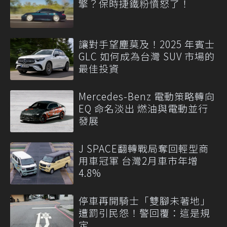
擎？保時捷鐵粉憤怒了！
讓對手望塵莫及！2025 年賓士
GLC 如何成為台灣 SUV 市場的
最佳投資
Mercedes-Benz 電動策略轉向
EQ 命名淡出 燃油與電動並行
發展
J SPACE翻轉戰局奪回輕型商
用車冠軍 台灣2月車市年增
4.8%
停車再開騎士「雙腳未著地」
遭罰引民怨！警回覆：這是規
定