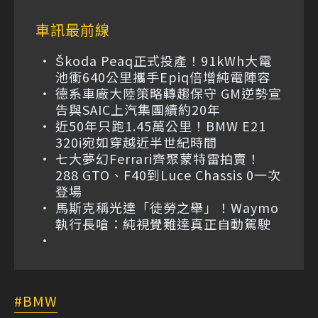
車訊最前線
Škoda Peaq正式投產！91kWh大電
池衝640公里攜手Epiq倍增純電陣容
德系車廠大陸策略轉趨保守 GM逆勢宣
告與SAIC上汽集團續約20年
近50年只跑1.45萬公里！BMW E21
320i宛如穿越近半世紀時間
七大夢幻Ferrari齊聚蒙特雷拍賣！
288 GTO、F40到Luce Chassis 0一次
登場
馬斯克稱光達「徒勞之舉」！Waymo
執行長嗆：純視覺難達真正自動駕駛
BMW