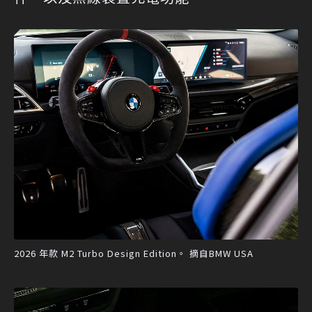
2026 年款 M2 Turbo Design Edition。 摘自BMW USA