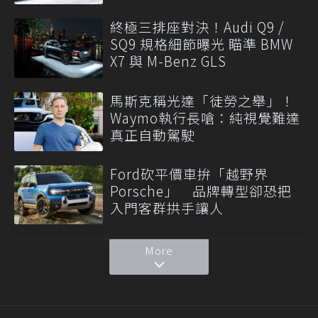
終極三排座對決！Audi Q9 /
SQ9 規格細節曝光 瞄準 BMW
X7 與 M-Benz GLS
馬斯克稱光達「徒勞之舉」！
Waymo執行長嗆：純視覺難達
真正自動駕駛
Ford砍平價車拚「越野界
Porsche」 品牌轉型卻恐把
入門客群拱手讓人
More