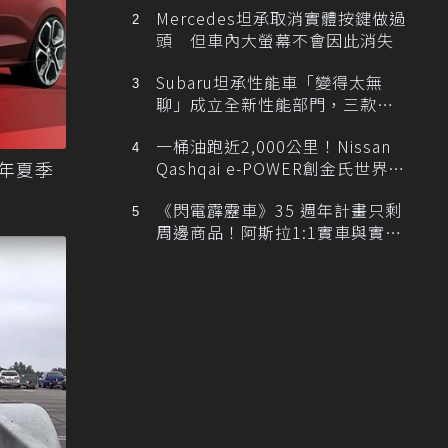
Mercedes坦承取消實體按鍵做過
頭 但車內大螢幕不會因此消失
Subaru坦承性能車「變得太無
聊」成立全新性能部門，三款手
排跑車開發中！
一桶油跑近2,000公里！Nissan
Qashqai e-POWER創金氏世界紀
於今年夏季
錄
《閃電霹靂車》35 週年計畫只剩
周邊商品！阿斯拉1:1實車與實體
展覽雙雙喊卡