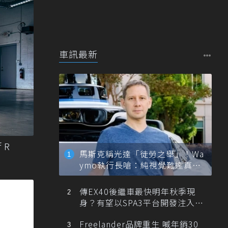
車訊最新
 R
馬斯克稱光達「徒勞之舉」！Wa
ymo執行長嗆：純視覺難達真正
自動駕駛
傳EX40後繼車最快明年秋季現
身？有望以SPA3平台開發注入80
0V動力
Freelander品牌重生 喊年銷30