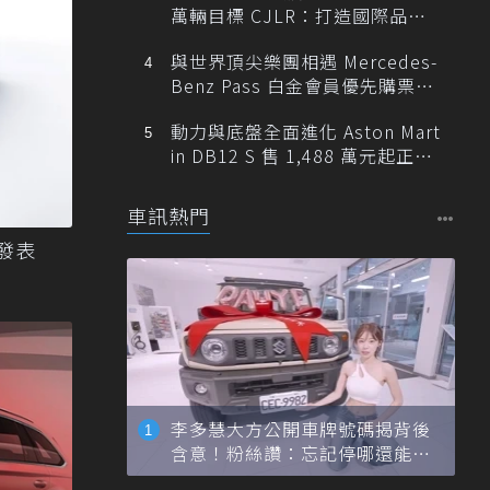
萬輛目標 CJLR：打造國際品牌
半數銷量來自全球！
與世界頂尖樂團相遇 Mercedes-
Benz Pass 白金會員優先購票維
也納愛樂
動力與底盤全面進化 Aston Mart
in DB12 S 售 1,488 萬元起正式
登台
車訊熱門
R發表
李多慧大方公開車牌號碼揭背後
含意！粉絲讚：忘記停哪還能幫
忙找車