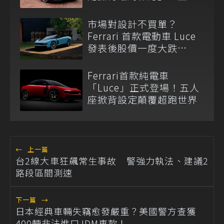
不會被中國抄」
市場對設計不買單？
Ferrari 首款電動車 Luce
發表後股價一度大跌
7.8%！
Ferrari首款純電車
「Luce」正式登場！五人
座掀背設定顛覆超跑世界
←
上一篇
台2線大車狂飆常生事故 警強力執法、建議2
路段區間測速
下一篇
→
日本經典車輛失竊愈發嚴重？美國警方查獲
400輛非法進口JDM車款！