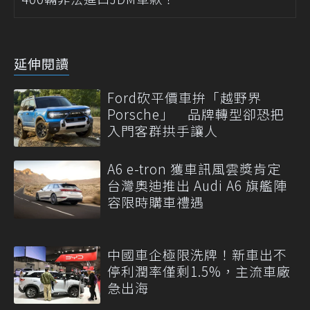
延伸閱讀
Ford砍平價車拚「越野界
Porsche」 品牌轉型卻恐把
入門客群拱手讓人
A6 e-tron 獲車訊風雲獎肯定
台灣奧迪推出 Audi A6 旗艦陣
容限時購車禮遇
中國車企極限洗牌！新車出不
停利潤率僅剩1.5%，主流車廠
急出海