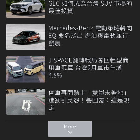
GLC 如何成為台灣 SUV 市場的
最佳投資
Mercedes-Benz 電動策略轉向
EQ 命名淡出 燃油與電動並行
發展
J SPACE翻轉戰局奪回輕型商
用車冠軍 台灣2月車市年增
4.8%
停車再開騎士「雙腳未著地」
遭罰引民怨！警回覆：這是規
定
More