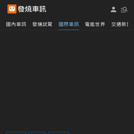
國內車訊
發燒試駕
國際車訊
電能世界
交通新訊