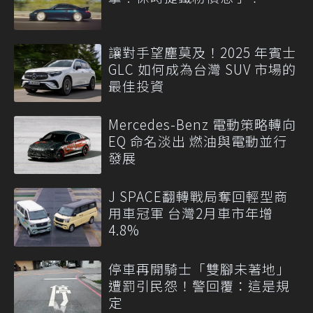
讓對手望塵莫及！2025 年賓士
GLC 如何成為台灣 SUV 市場的
最佳投資
Mercedes-Benz 電動策略轉向
EQ 命名淡出 燃油與電動並行
發展
J SPACE翻轉戰局奪回輕型商
用車冠軍 台灣2月車市年增
4.8%
停車再開騎士「雙腳未著地」
遭罰引民怨！警回覆：這是規
定