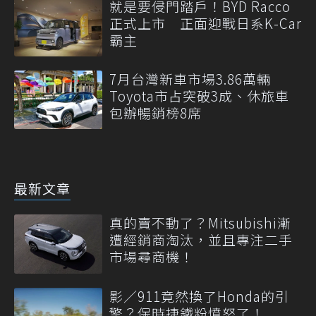
就是要侵門踏戶！BYD Racco
正式上市 正面迎戰日系K-Car
霸主
7月台灣新車市場3.86萬輛
Toyota市占突破3成、休旅車
包辦暢銷榜8席
最新文章
真的賣不動了？Mitsubishi漸
遭經銷商淘汰，並且專注二手
市場尋商機！
影／911竟然換了Honda的引
擎？保時捷鐵粉憤怒了！