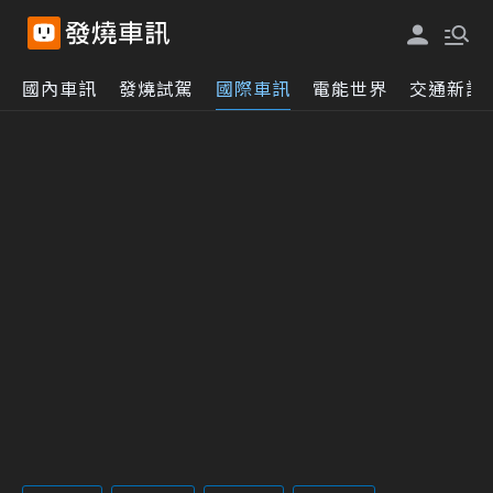
國內車訊
發燒試駕
國際車訊
電能世界
交通新訊