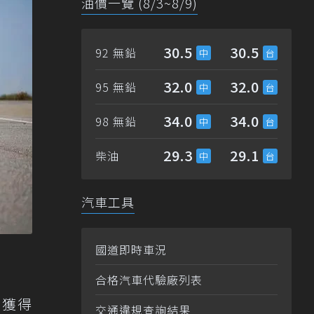
油價一覽 (8/3~8/9)
30.5
30.5
92 無鉛
32.0
32.0
95 無鉛
34.0
34.0
98 無鉛
29.3
29.1
柴油
汽車工具
國道即時車況
合格汽車代驗廠列表
將獲得
交通違規查詢結果