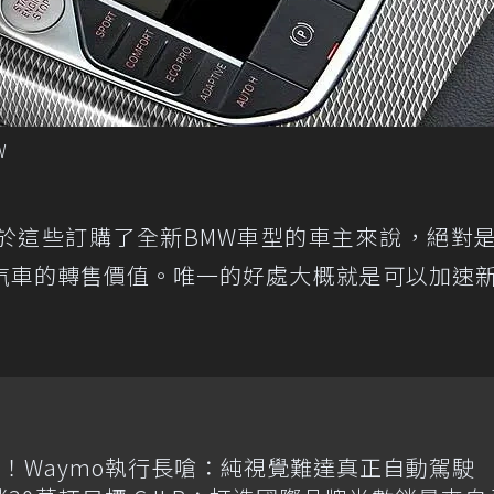
W
於這些訂購了全新BMW車型的車主來說，絕對
汽車的轉售價值。唯一的好處大概就是可以加速
！Waymo執行長嗆：純視覺難達真正自動駕駛