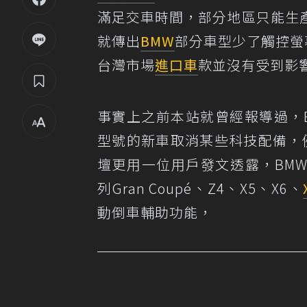
滿足交車時間，部分地區只能生
就傳出
BMW
部分車型少了觸控螢
台灣市場
進口車
款並沒有受到影
事實上之前本站就曾經報導過，
型號的新車取消某些科技配備，例如
壇更用一位用戶發文透露，BMW
列Gran Coupé、Z4、X5、X6、
動倒車輔助功能，