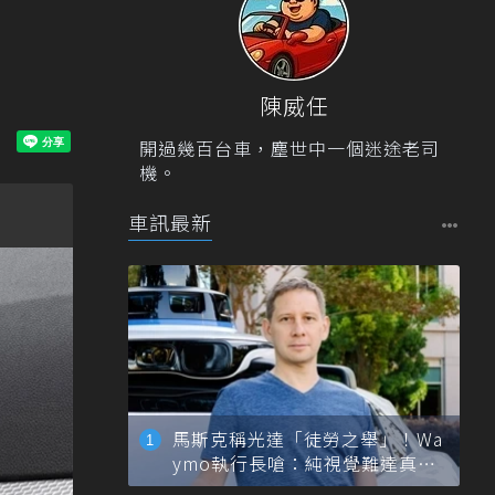
陳威任
開過幾百台車，塵世中一個迷途老司
機。
車訊最新
馬斯克稱光達「徒勞之舉」！Wa
ymo執行長嗆：純視覺難達真正
自動駕駛