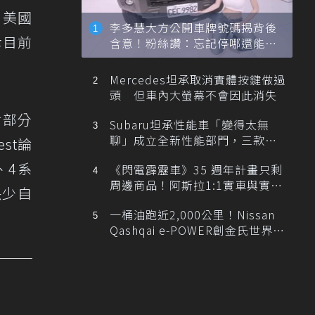
。美國
李多慧大方公開車牌號碼揭背後
幸目前
含意！粉絲讚：忘記停哪還能幫
忙找車
Mercedes坦承取消實體按鍵做過
頭 但車內大螢幕不會因此消失
對部分
Subaru坦承性能車「變得太無
聊」成立全新性能部門，三款手
st論
排跑車開發中！
、4系
《閃電霹靂車》35 週年計畫只剩
周邊商品！阿斯拉1:1實車與實體
缺少自
展覽雙雙喊卡
一桶油跑近2,000公里！Nissan
Qashqai e-POWER創金氏世界紀
錄