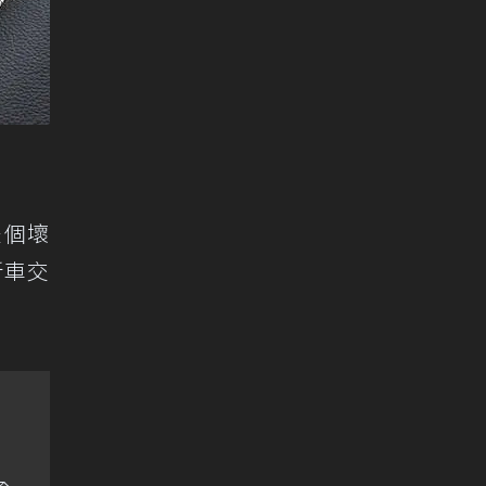
是個壞
新車交