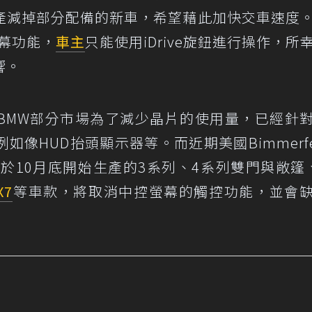
產減掉部分配備的新車，希望藉此加快交車速度
幕功能，
車主
只能使用iDrive旋鈕進行操作，所
響。
BMW部分市場為了減少晶片的使用量，已經針
像HUD抬頭顯示器等。而近期美國Bimmerfe
於10月底開始生產的3系列、4系列雙門與敞篷
X7
等車款，將取消中控螢幕的觸控功能，並會