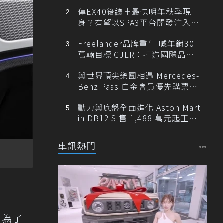
傳EX40後繼車最快明年秋季現
身？有望以SPA3平台開發注入80
0V動力
Freelander品牌重生 喊年銷30
萬輛目標 CJLR：打造國際品牌
半數銷量來自全球！
與世界頂尖樂團相遇 Mercedes-
Benz Pass 白金會員優先購票維
也納愛樂
動力與底盤全面進化 Aston Mart
in DB12 S 售 1,488 萬元起正式
登台
車訊熱門
，為了