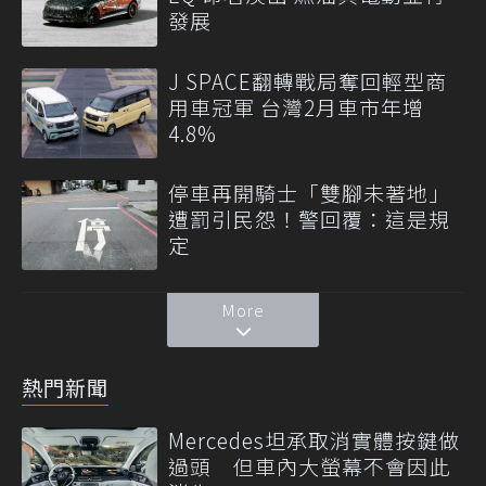
發展
J SPACE翻轉戰局奪回輕型商
用車冠軍 台灣2月車市年增
4.8%
停車再開騎士「雙腳未著地」
遭罰引民怨！警回覆：這是規
定
More
熱門新聞
Mercedes坦承取消實體按鍵做
過頭 但車內大螢幕不會因此