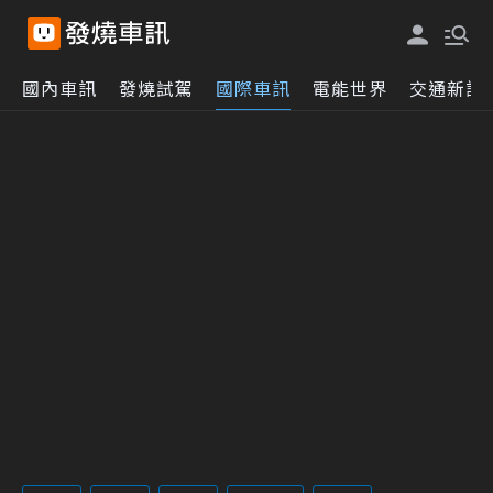
國內車訊
發燒試駕
國際車訊
電能世界
交通新訊