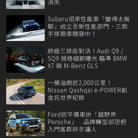
消失
Subaru坦承性能車「變得太無
聊」成立全新性能部門，三款
手排跑車開發中！
終極三排座對決！Audi Q9 /
SQ9 規格細節曝光 瞄準 BMW
X7 與 M-Benz GLS
一桶油跑近2,000公里！
Nissan Qashqai e-POWER創
金氏世界紀錄
Ford砍平價車拚「越野界
Porsche」 品牌轉型卻恐把
入門客群拱手讓人