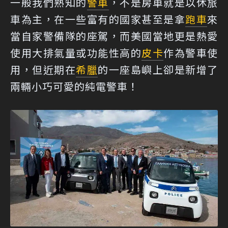
一般我們熟知的
警車
，不是房車就是以休旅
車為主，在一些富有的國家甚至是拿
跑車
來
當自家警備隊的座駕，而美國當地更是熱愛
使用大排氣量或功能性高的
皮卡
作為警車使
用，但近期在
希臘
的一座島嶼上卻是新增了
兩輛小巧可愛的純電警車！