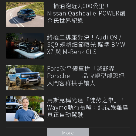
一桶油跑近2,000公里！
Nissan Qashqai e-POWER創
金氏世界紀錄
終極三排座對決！Audi Q9 /
SQ9 規格細節曝光 瞄準 BMW
X7 與 M-Benz GLS
Ford砍平價車拚「越野界
Porsche」 品牌轉型卻恐把
入門客群拱手讓人
馬斯克稱光達「徒勞之舉」！
Waymo執行長嗆：純視覺難達
真正自動駕駛
More