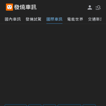
國內車訊
發燒試駕
國際車訊
電能世界
交通新訊