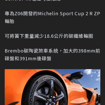
專為Z06開發的Michelin Sport Cup 2 R ZP
輪胎
可將簧下重量減少18.6公斤的碳纖維輪圈
Brembo碳陶瓷煞車系統，加大的398mm前
碟盤和391mm後碟盤