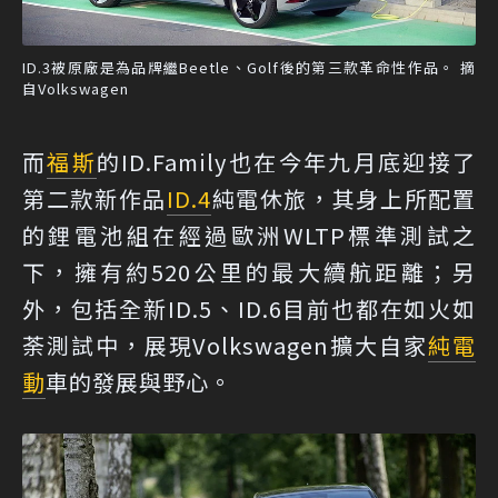
ID.3被原廠是為品牌繼Beetle、Golf後的第三款革命性作品。 摘
自Volkswagen
而
福斯
的ID.Family也在今年九月底迎接了
第二款新作品
ID.4
純電休旅，其身上所配置
的鋰電池組在經過歐洲WLTP標準測試之
下，擁有約520公里的最大續航距離；另
外，包括全新ID.5、ID.6目前也都在如火如
荼測試中，展現Volkswagen擴大自家
純電
動
車的發展與野心。