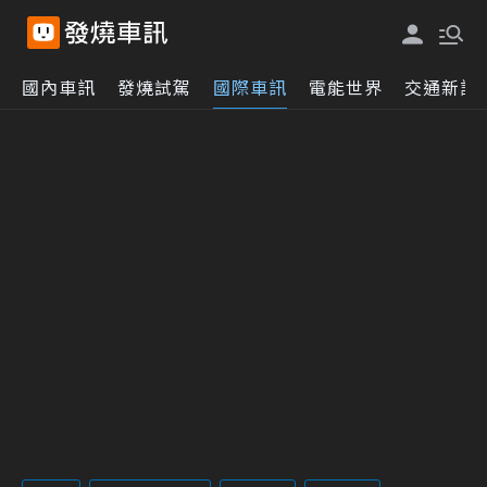
國內車訊
發燒試駕
國際車訊
電能世界
交通新訊