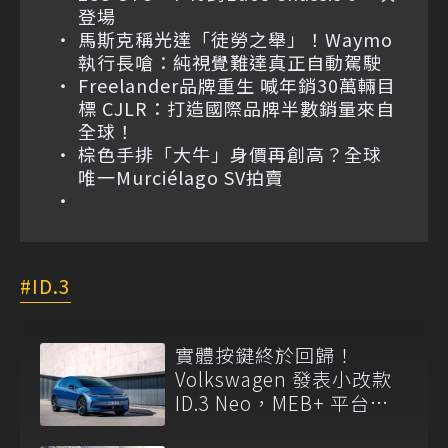
登場
馬斯克稱光達「徒勞之舉」！Waymo
執行長嗆：純視覺難達真正自動駕駛
Freelander品牌重生 喊年銷30萬輛目
標 CJLR：打造國際品牌半數銷量來自
全球！
棕色手排「大牛」身價再創高？全球
唯一Murciélago SV拍賣
ID.3
實體按鍵終於回歸！
Volkswagen 發表小改款
ID.3 Neo，MEB+ 平台強
化續航力達 630 公里