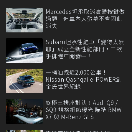
Mercedes坦承取消實體按鍵做
過頭 但車內大螢幕不會因此
消失
Subaru坦承性能車「變得太無
聊」成立全新性能部門，三款
手排跑車開發中！
一桶油跑近2,000公里！
Nissan Qashqai e-POWER創
金氏世界紀錄
終極三排座對決！Audi Q9 /
SQ9 規格細節曝光 瞄準 BMW
X7 與 M-Benz GLS