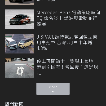
Mercedes-Benz 電動策略轉向
EQ 命名淡出 燃油與電動並行
發展
J SPACE翻轉戰局奪回輕型商
用車冠軍 台灣2月車市年增
4.8%
停車再開騎士「雙腳未著地」
遭罰引民怨！警回覆：這是規
定
More
熱門新聞