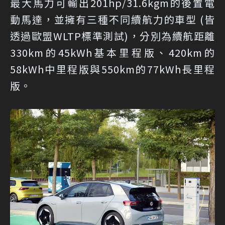
最大馬力可輸出201hp/31.6kgm的後置電
動馬達，並擁有三種不同續航力的車型 (皆
透過歐盟WLTP標準測試)，分別為續航距離
330km的45kWh基本里程版、420km的
58kWh中里程版與550km的77kWh長里程
版。