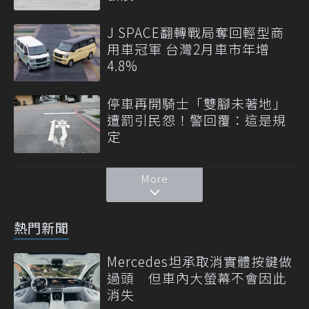
J SPACE翻轉戰局奪回輕型商
用車冠軍 台灣2月車市年增
4.8%
停車再開騎士「雙腳未著地」
遭罰引民怨！警回覆：這是規
定
More
熱門新聞
Mercedes坦承取消實體按鍵做
過頭 但車內大螢幕不會因此
消失