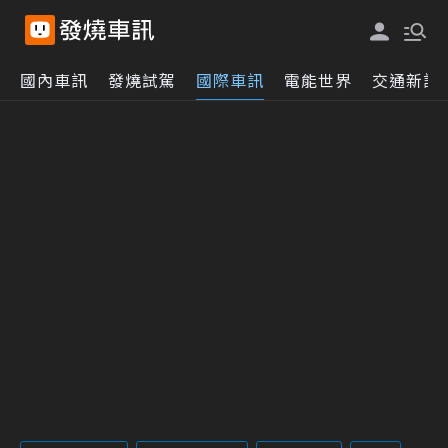
國內車訊
發燒試駕
國際車訊
電能世界
交通新訊