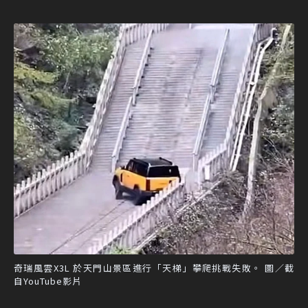
奇瑞風雲X3L 於天門山景區進行「天梯」攀爬挑戰失敗。 圖／截
自YouTube影片