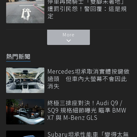
停車再開騎士「雙腳未著地」
遭罰引民怨！警回覆：這是規
定
More
熱門新聞
Mercedes坦承取消實體按鍵做
過頭 但車內大螢幕不會因此
消失
終極三排座對決！Audi Q9 /
SQ9 規格細節曝光 瞄準 BMW
X7 與 M-Benz GLS
Subaru坦承性能車「變得太無