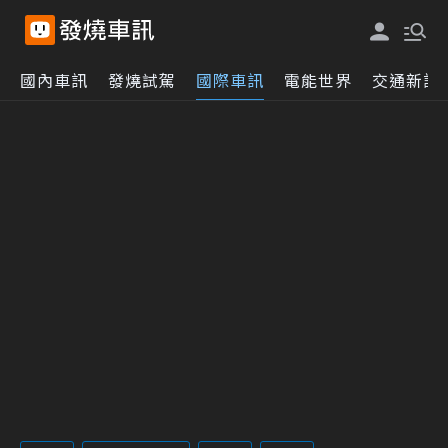
國內車訊
發燒試駕
國際車訊
電能世界
交通新訊