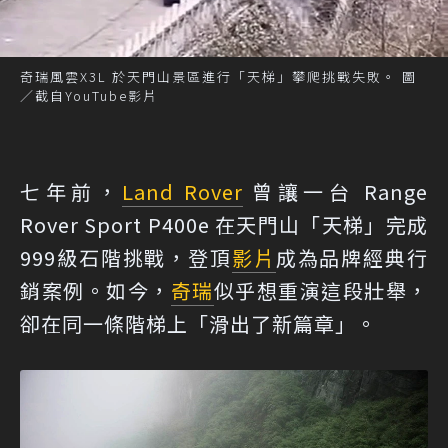
奇瑞風雲X3L 於天門山景區進行「天梯」攀爬挑戰失敗。 圖
／截自YouTube影片
七年前，
Land Rover
曾讓一台 Range
Rover Sport P400e 在天門山「天梯」完成
999級石階挑戰，登頂
影片
成為品牌經典行
銷案例。如今，
奇瑞
似乎想重演這段壯舉，
卻在同一條階梯上「滑出了新篇章」。