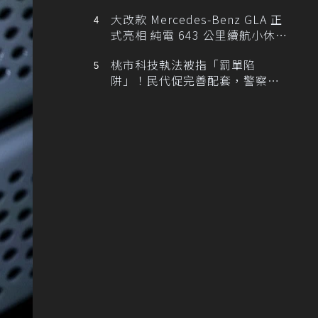
大改款 Mercedes-Benz GLA 正
式亮相 純電 643 公里續航小休
旅！
桃市科技執法被指「罰單陷
阱」！民代促完善配套，警察局
提數據回應