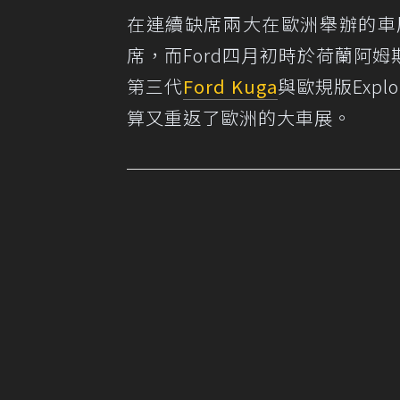
在連續缺席兩大在歐洲舉辦的車展
席，而Ford四月初時於荷蘭阿姆斯
第三代
Ford Kuga
與歐規版Explo
算又重返了歐洲的大車展。