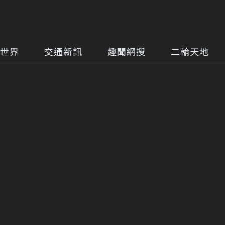
世界
交通新訊
趣聞網搜
二輪天地