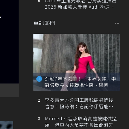
Audi 車主搶先報名 台灣奧迪推出
2026 新加坡大獎賽 Audi 極速之
旅
車訊熱門
沉默7年不忍了！「車界女神」李
冠儀發長文控職場性騷、黑幕
李多慧大方公開車牌號碼揭背後
含意！粉絲讚：忘記停哪還能幫
忙找車
Mercedes坦承取消實體按鍵做過
頭 但車內大螢幕不會因此消失