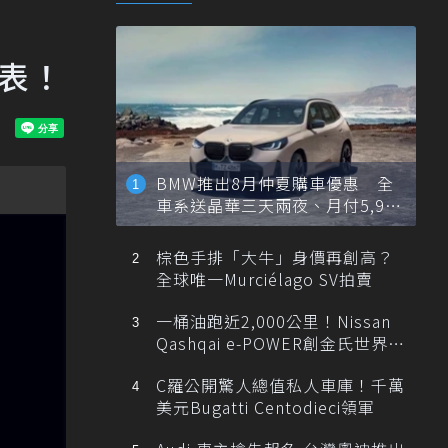
發表！
BMW推出8月仲夏購車優惠 全
車系送晶華三天兩夜、月付5,900
元起
棕色手排「大牛」身價再創高？
全球唯一Murciélago SV拍賣
一桶油跑近2,000公里！Nissan
Qashqai e-POWER創金氏世界紀
錄
C羅公開驚人總值私人車庫！千萬
美元Bugatti Centodieci領軍