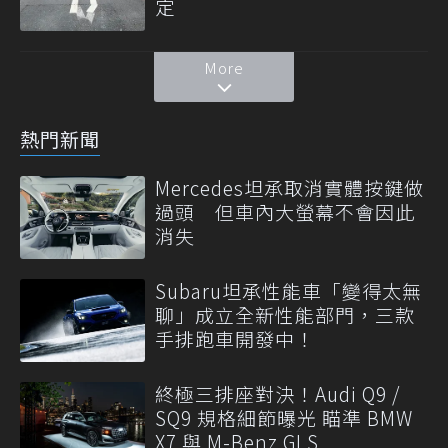
定
More
熱門新聞
Mercedes坦承取消實體按鍵做
過頭 但車內大螢幕不會因此
消失
Subaru坦承性能車「變得太無
聊」成立全新性能部門，三款
手排跑車開發中！
終極三排座對決！Audi Q9 /
SQ9 規格細節曝光 瞄準 BMW
X7 與 M-Benz GLS