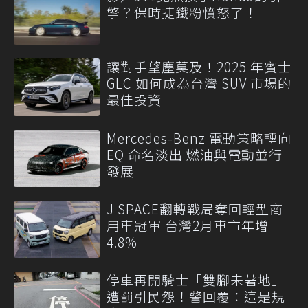
擎？保時捷鐵粉憤怒了！
讓對手望塵莫及！2025 年賓士
GLC 如何成為台灣 SUV 市場的
最佳投資
Mercedes-Benz 電動策略轉向
EQ 命名淡出 燃油與電動並行
發展
J SPACE翻轉戰局奪回輕型商
用車冠軍 台灣2月車市年增
4.8%
停車再開騎士「雙腳未著地」
遭罰引民怨！警回覆：這是規