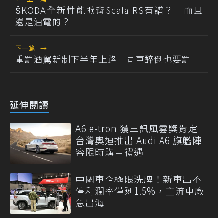
ŠKODA全新性能掀背Scala RS有譜？ 而且
還是油電的？
下一篇
→
重罰酒駕新制下半年上路 同車醉倒也要罰
延伸閱讀
A6 e-tron 獲車訊風雲獎肯定
台灣奧迪推出 Audi A6 旗艦陣
容限時購車禮遇
中國車企極限洗牌！新車出不
停利潤率僅剩1.5%，主流車廠
急出海