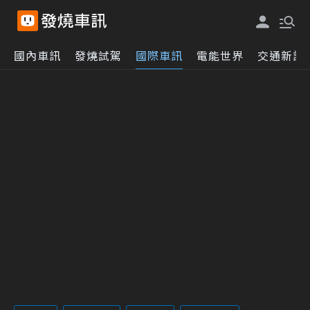
國內車訊
發燒試駕
國際車訊
電能世界
交通新訊