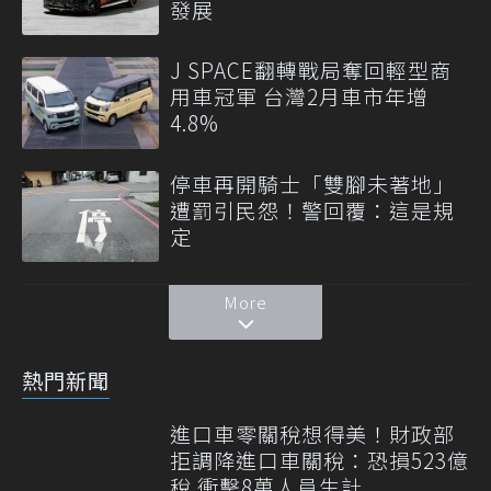
發展
J SPACE翻轉戰局奪回輕型商
用車冠軍 台灣2月車市年增
4.8%
停車再開騎士「雙腳未著地」
遭罰引民怨！警回覆：這是規
定
More
熱門新聞
進口車零關稅想得美！財政部
拒調降進口車關稅：恐損523億
稅 衝擊8萬人員生計