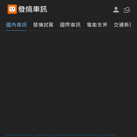
國內車訊
發燒試駕
國際車訊
電能世界
交通新訊