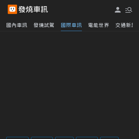
國內車訊
發燒試駕
國際車訊
電能世界
交通新訊