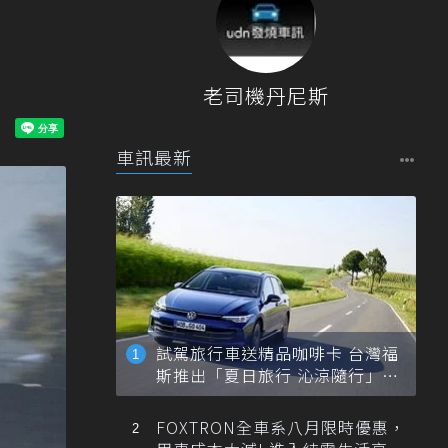
老司機丹尼斯
車訊最新
試駕旅行車送精品咖啡卡 台灣福
斯推出「夏日旅行 沁涼隨行」活
動
FOXTRON全車系八月限時優惠，