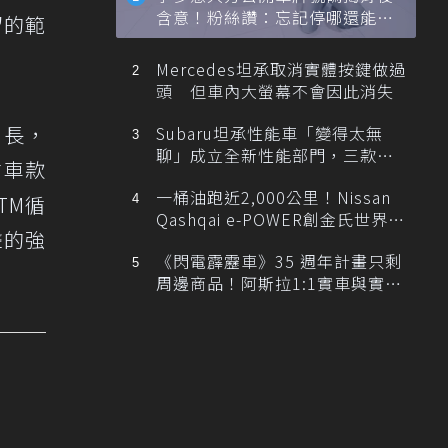
含意！粉絲讚：忘記停哪還能幫
留的範
忙找車
Mercedes坦承取消實體按鍵做過
頭 但車內大螢幕不會因此消失
增長，
Subaru坦承性能車「變得太無
聊」成立全新性能部門，三款手
前車款
排跑車開發中！
一桶油跑近2,000公里！Nissan
TM循
Qashqai e-POWER創金氏世界紀
聲的強
錄
《閃電霹靂車》35 週年計畫只剩
周邊商品！阿斯拉1:1實車與實體
展覽雙雙喊卡