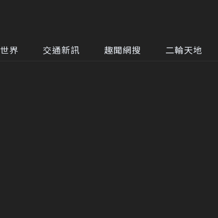
世界
交通新訊
趣聞網搜
二輪天地