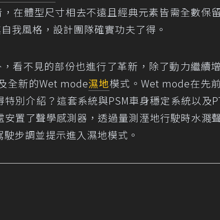
純青，在體型尺寸相去不遠且經典元素皆需全數保
其自我風格，設計團隊確實功夫了得。
外裝之外，看不見的部份也進行了革新，除了動力繼續
新的Wet mode
濕地
模式。Wet mode在先
特別介紹？這套系統與PSM車身穩定系統以及P
處安置了聲學感測器，透過量測溼地行駛時水濺
駕駛步調並提示進入濕地模式。