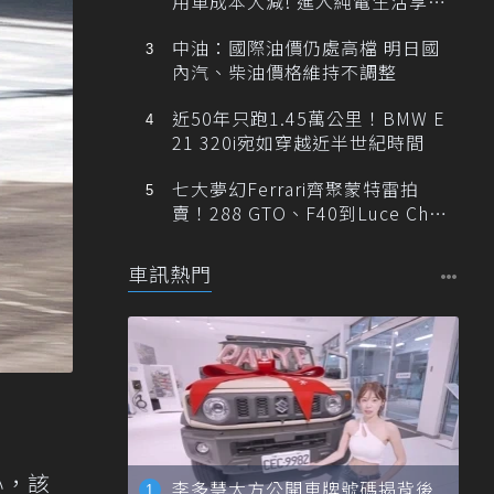
用車成本大減! 進入純電生活享
「零稅金＋零保養」新時代
中油：國際油價仍處高檔 明日國
內汽、柴油價格維持不調整
近50年只跑1.45萬公里！BMW E
21 320i宛如穿越近半世紀時間
七大夢幻Ferrari齊聚蒙特雷拍
賣！288 GTO、F40到Luce Cha
ssis 0一次登場
車訊熱門
心，該
李多慧大方公開車牌號碼揭背後