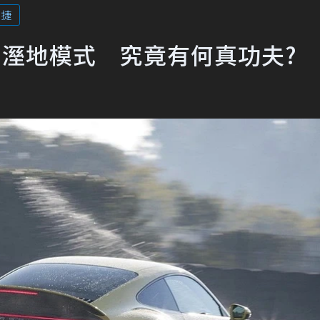
時捷
1的溼地模式 究竟有何真功夫?