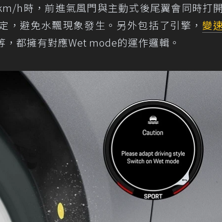
km/h時，前進氣風門與主動式後尾翼會同時打
定，避免水飄現象發生。另外包括了引擎，
變
，都擁有對應Wet mode的運作邏輯。