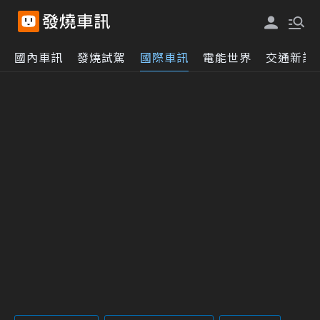
國內車訊
發燒試駕
國際車訊
電能世界
交通新訊