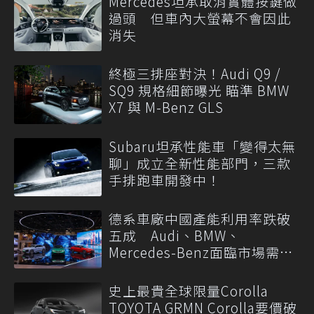
Mercedes坦承取消實體按鍵做
過頭 但車內大螢幕不會因此
消失
終極三排座對決！Audi Q9 /
SQ9 規格細節曝光 瞄準 BMW
X7 與 M-Benz GLS
Subaru坦承性能車「變得太無
聊」成立全新性能部門，三款
手排跑車開發中！
德系車廠中國產能利用率跌破
五成 Audi、BMW、
Mercedes-Benz面臨市場需求
轉變
史上最貴全球限量Corolla
TOYOTA GRMN Corolla要價破