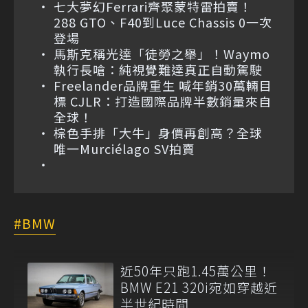
七大夢幻Ferrari齊聚蒙特雷拍賣！
288 GTO、F40到Luce Chassis 0一次
登場
馬斯克稱光達「徒勞之舉」！Waymo
執行長嗆：純視覺難達真正自動駕駛
Freelander品牌重生 喊年銷30萬輛目
標 CJLR：打造國際品牌半數銷量來自
全球！
棕色手排「大牛」身價再創高？全球
唯一Murciélago SV拍賣
BMW
近50年只跑1.45萬公里！
BMW E21 320i宛如穿越近
半世紀時間