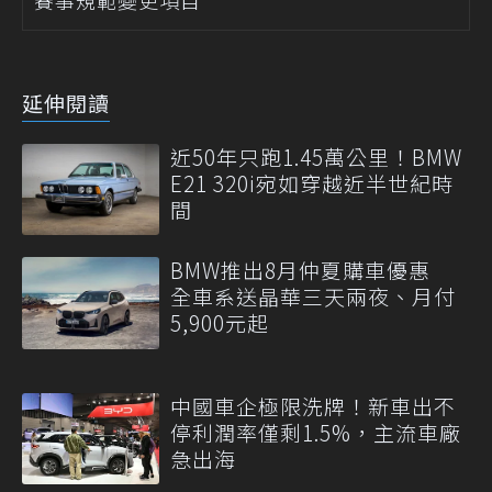
延伸閱讀
近50年只跑1.45萬公里！BMW
E21 320i宛如穿越近半世紀時
間
BMW推出8月仲夏購車優惠
全車系送晶華三天兩夜、月付
5,900元起
中國車企極限洗牌！新車出不
停利潤率僅剩1.5%，主流車廠
急出海