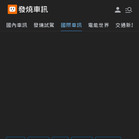
國內車訊
發燒試駕
國際車訊
電能世界
交通新訊