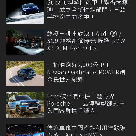
Subaru坦承性能車「變得太無
聊」成立全新性能部門，三款
手排跑車開發中！
終極三排座對決！Audi Q9 /
SQ9 規格細節曝光 瞄準 BMW
X7 與 M-Benz GLS
一桶油跑近2,000公里！
Nissan Qashqai e-POWER創
金氏世界紀錄
Ford砍平價車拚「越野界
Porsche」 品牌轉型卻恐把
入門客群拱手讓人
德系車廠中國產能利用率跌破
五成 Audi、BMW、