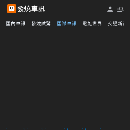
國內車訊
發燒試駕
國際車訊
電能世界
交通新訊