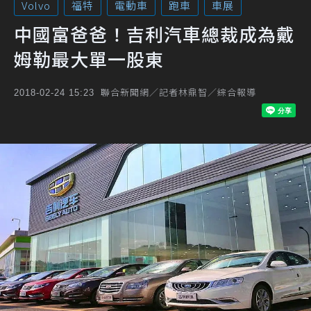
Volvo
福特
電動車
跑車
車展
中國富爸爸！吉利汽車總裁成為戴
姆勒最大單一股東
聯合新聞網／記者林鼎智／綜合報導
2018-02-24 15:23