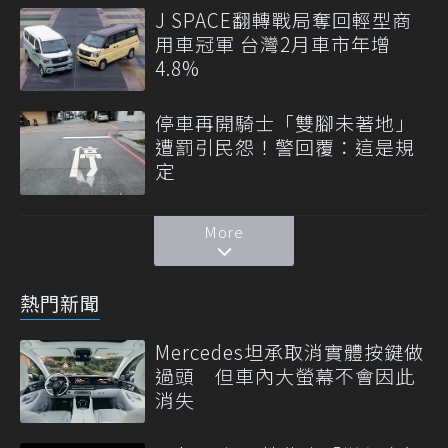
J SPACE翻轉戰局奪回輕型商
用車冠軍 台灣2月車市年增
4.8%
停車再開騎士「雙腳未著地」
遭罰引民怨！警回覆：這是規
定
More
熱門新聞
Mercedes坦承取消實體按鍵做
過頭 但車內大螢幕不會因此
消失