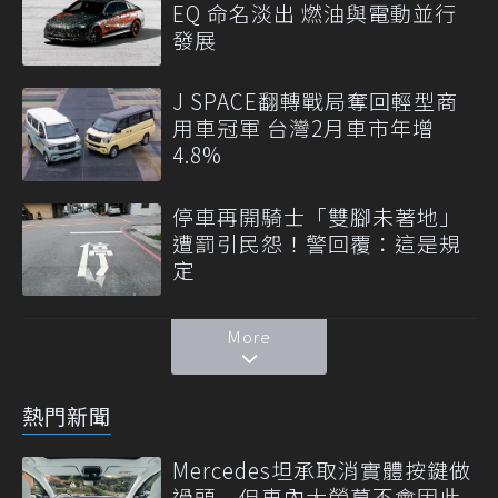
EQ 命名淡出 燃油與電動並行
發展
J SPACE翻轉戰局奪回輕型商
用車冠軍 台灣2月車市年增
4.8%
停車再開騎士「雙腳未著地」
遭罰引民怨！警回覆：這是規
定
More
熱門新聞
Mercedes坦承取消實體按鍵做
過頭 但車內大螢幕不會因此