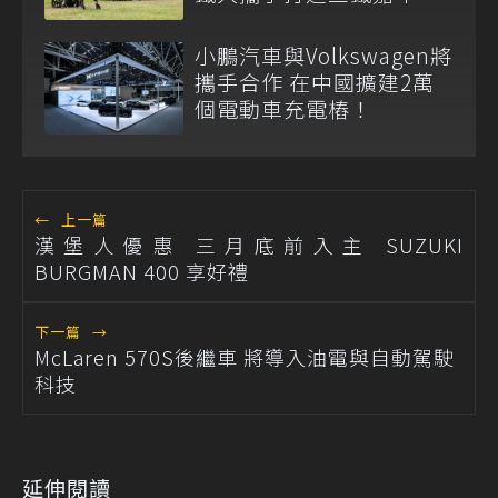
華！Amarok移動DJ車登
場
小鵬汽車與Volkswagen將
攜手合作 在中國擴建2萬
個電動車充電樁！
←
上一篇
漢堡人優惠 三月底前入主 SUZUKI
BURGMAN 400 享好禮
下一篇
→
McLaren 570S後繼車 將導入油電與自動駕駛
科技
延伸閱讀