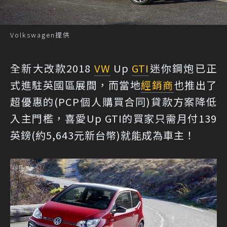
Volkswagen提供
全新大改款2018
VW
Up
GTI
迷你鋼炮已正
式進駐英國區展間，而當地
經銷商
也推出了
超優惠的(PCP個人購買合同)貸款方案降低
入主門檻，喜愛Up GTI的買家只需月付139
英鎊(約5,643元新台幣)就能成為車主！