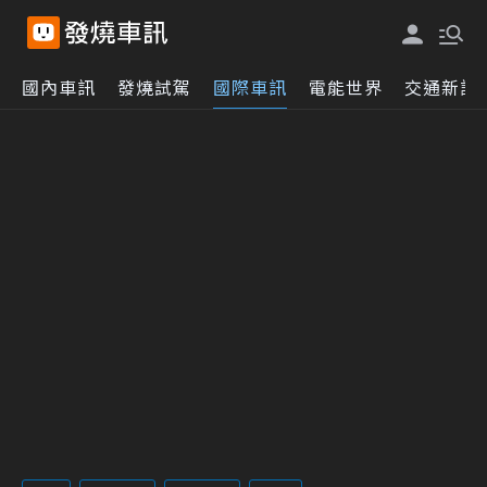
國內車訊
發燒試駕
國際車訊
電能世界
交通新訊