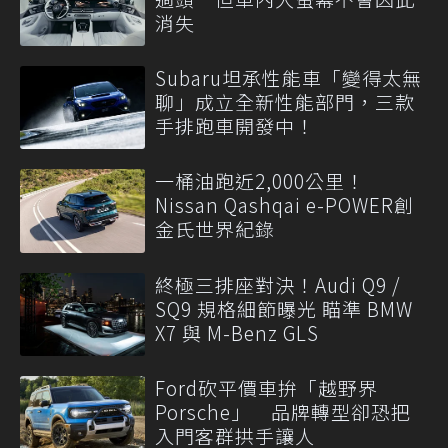
消失
Subaru坦承性能車「變得太無
聊」成立全新性能部門，三款
手排跑車開發中！
一桶油跑近2,000公里！
Nissan Qashqai e-POWER創
金氏世界紀錄
終極三排座對決！Audi Q9 /
SQ9 規格細節曝光 瞄準 BMW
X7 與 M-Benz GLS
Ford砍平價車拚「越野界
Porsche」 品牌轉型卻恐把
入門客群拱手讓人