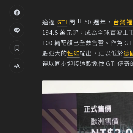
適逢
GTI
問世 50 週年，
台灣
194.8 萬元起，成為全球首
100 輛配額已全數售罄。作為 
最強大的
性能
輸出，更以低於
德
得以同步迎接這款象徵 GTI 傳