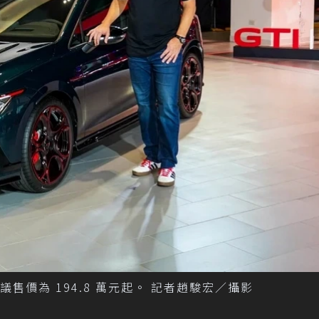
勢登台，建議售價為 194.8 萬元起。 記者趙駿宏／攝影