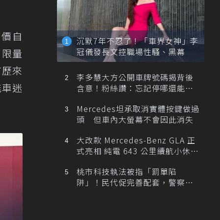
議售價自
沉默7年不忍了！「車界女神」李
冠儀發長文控職場性騷、黑幕
，限量
有歷來
李多慧大方公開車牌號碼揭背後
能車迷
含意！粉絲讚：忘記停哪還能幫
忙找車
Mercedes坦承取消實體按鍵做過
頭 但車內大螢幕不會因此消失
大改款 Mercedes-Benz GLA 正
式亮相 純電 643 公里續航小休
旅！
桃市科技執法被指「罰單陷
阱」！民代促完善配套，警察局
提數據回應