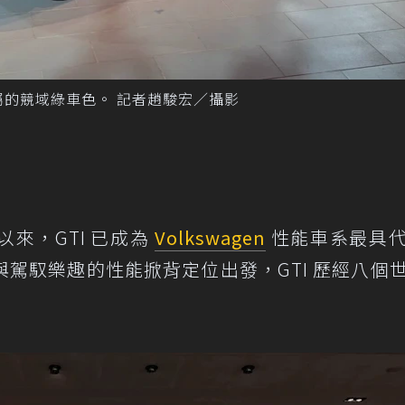
N 50 專屬的競域綠車色。 記者趙駿宏／攝影
問世以來，GTI 已成為
Volkswagen
性能車系最具
駕馭樂趣的性能掀背定位出發，GTI 歷經八個