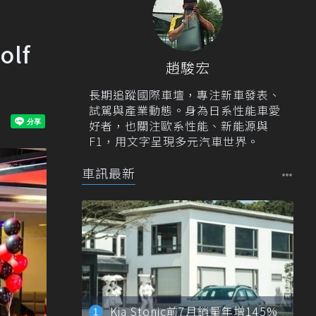
lf
趙駿宏
長期追蹤國際車壇，專注新車發表、
試駕與產業動態。身為日系性能車愛
好者，也關注歐系性能、新能源與
F1，用文字呈現多元汽車世界。
車訊最新
Kia Stonic前7月銷量年增145%