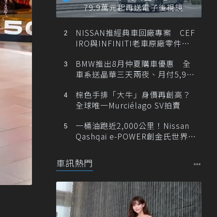
79.9萬元起再送電子後視鏡
NISSAN推經典車回廠專案 CEF
IRO與INFINITI老車原廠零件最
低1折
BMW推出8月仲夏購車優惠 全
車系送晶華三天兩夜、月付5,900
元起
棕色手排「大牛」身價再創高？
全球唯一Murciélago SV拍賣
一桶油跑近2,000公里！Nissan
Qashqai e-POWER創金氏世界紀
錄
車訊熱門